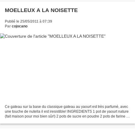
MOELLEUX A LA NOISETTE
Publié le 25/05/2011 à 07:39
Par
cojocano
Ce gateau sur la base du classique gateau au yaourt est très parfumé, avec
une touche de nutella il est iresistible! INGREDIENTS 1 pot de yaourt nature
(fait maison pour moi bien sûr!) 2 pots de sucre en poudre 2 pots de farine 1
pot de poudre de noisette...