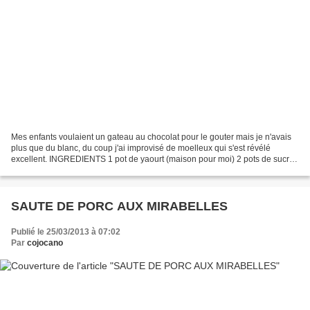
Mes enfants voulaient un gateau au chocolat pour le gouter mais je n'avais
plus que du blanc, du coup j'ai improvisé de moelleux qui s'est révélé
excellent. INGREDIENTS 1 pot de yaourt (maison pour moi) 2 pots de sucre
3 pots de farine 3 oeufs 1 sachet...
SAUTE DE PORC AUX MIRABELLES
Publié le 25/03/2013 à 07:02
Par
cojocano