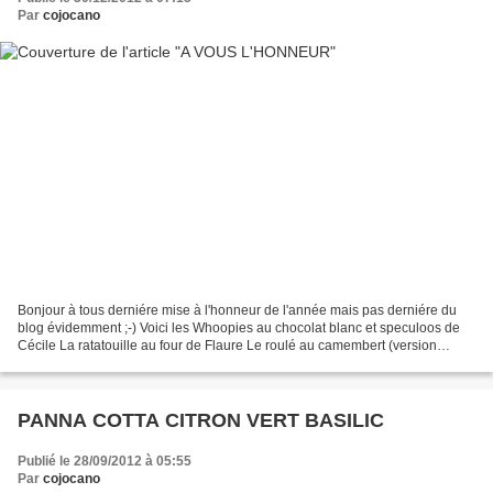
Par
cojocano
Bonjour à tous derniére mise à l'honneur de l'année mais pas derniére du
blog évidemment ;-) Voici les Whoopies au chocolat blanc et speculoos de
Cécile La ratatouille au four de Flaure Le roulé au camembert (version
mimolette ) de nounoune Les buns de...
PANNA COTTA CITRON VERT BASILIC
Publié le 28/09/2012 à 05:55
Par
cojocano