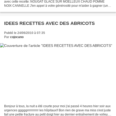
avec cette recette: NOUGAT GLACE SUR MOELLEUX CHAUD POMME
NOIX CANNELLE J'en appel à votre générosité pour m'aider à gagner (une
smartbox) si ma recette vous plaît, en cliquant...
IDEES RECETTES AVEC DES ABRICOTS
Publié le 24/06/2010 à 07:35
Par
cojocano
Bonjour à tous, la nuit a été courte pour moi j'ai passé 4 heures hier soir aux
urgences gggggrrrrrrrrrrr les hôpitaux!! Bon rien de grave ma miss s'est juste
fait une petite fracture au petit doigt hier au dernier entraînement de volley.