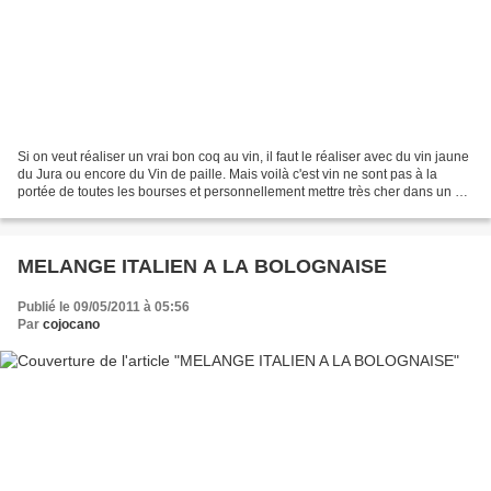
Si on veut réaliser un vrai bon coq au vin, il faut le réaliser avec du vin jaune
du Jura ou encore du Vin de paille. Mais voilà c'est vin ne sont pas à la
portée de toutes les bourses et personnellement mettre très cher dans un vin
pour qu'il finisse...
MELANGE ITALIEN A LA BOLOGNAISE
Publié le 09/05/2011 à 05:56
Par
cojocano