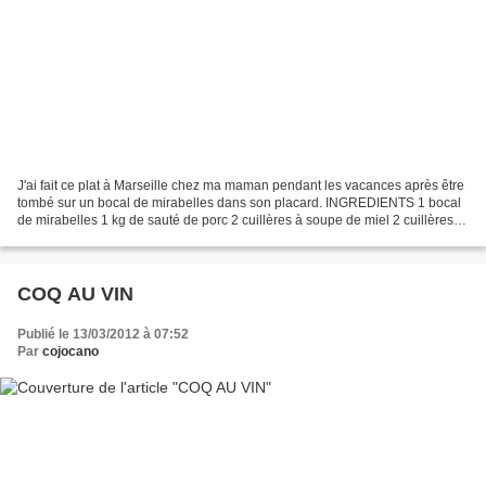
J'ai fait ce plat à Marseille chez ma maman pendant les vacances après être
tombé sur un bocal de mirabelles dans son placard. INGREDIENTS 1 bocal
de mirabelles 1 kg de sauté de porc 2 cuillères à soupe de miel 2 cuillères à
soupe de sauce soja 1 cuillère...
COQ AU VIN
Publié le 13/03/2012 à 07:52
Par
cojocano