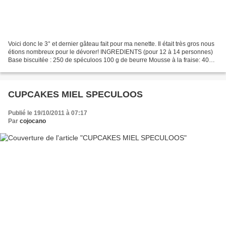
Voici donc le 3° et dernier gâteau fait pour ma nenette. Il était très gros nous
étions nombreux pour le dévorer! INGREDIENTS (pour 12 à 14 personnes)
Base biscuitée : 250 de spéculoos 100 g de beurre Mousse à la fraise: 400 g
de fraises nettoyées et...
CUPCAKES MIEL SPECULOOS
Publié le 19/10/2011 à 07:17
Par
cojocano