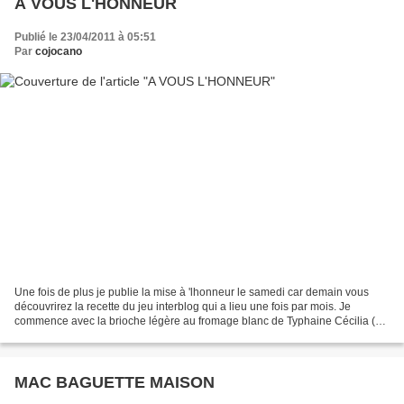
A VOUS L'HONNEUR
Publié le 23/04/2011 à 05:51
Par
cojocano
Une fois de plus je publie la mise à 'lhonneur le samedi car demain vous
découvrirez la recette du jeu interblog qui a lieu une fois par mois. Je
commence avec la brioche légère au fromage blanc de Typhaine Cécilia (
Brève de cuisine) a fait un excellent...
MAC BAGUETTE MAISON