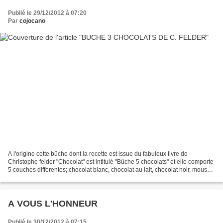
Publié le 29/12/2012 à 07:20
Par
cojocano
A l'origine cette bûche dont la recette est issue du fabuleux livre de
Christophe felder "Chocolat" est intitulé "Bûche 5 chocolats" et elle comporte
5 couches différentes; chocolat blanc, chocolat au lait, chocolat noir, mousse
praliné et mousse pistache,...
A VOUS L'HONNEUR
Publié le 30/12/2012 à 07:15