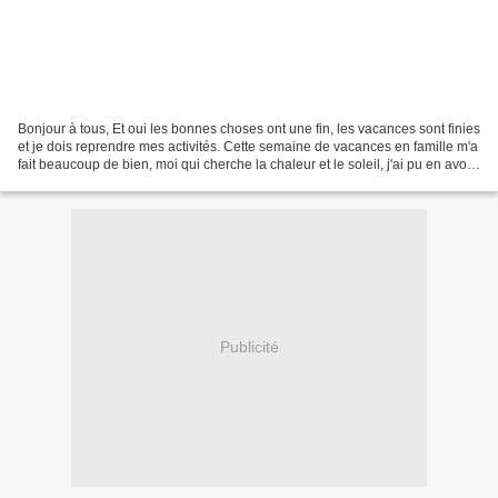
Bonjour à tous, Et oui les bonnes choses ont une fin, les vacances sont finies
et je dois reprendre mes activités. Cette semaine de vacances en famille m'a
fait beaucoup de bien, moi qui cherche la chaleur et le soleil, j'ai pu en avoir
chaque jour et...
Publicité