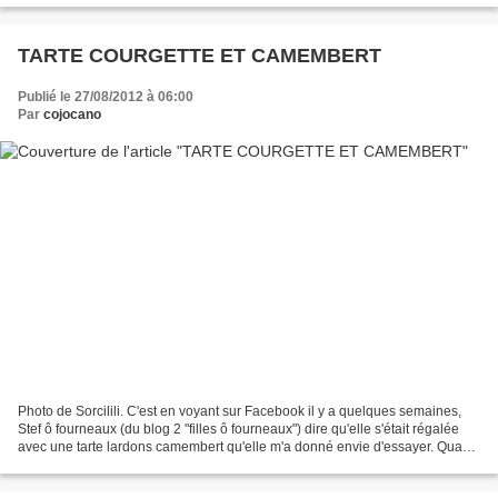
TARTE COURGETTE ET CAMEMBERT
Publié le 27/08/2012 à 06:00
Par
cojocano
Photo de Sorcilili. C'est en voyant sur Facebook il y a quelques semaines,
Stef ô fourneaux (du blog 2 "filles ô fourneaux") dire qu'elle s'était régalée
avec une tarte lardons camembert qu'elle m'a donné envie d'essayer. Quand
j'ai reçu Juliette et Manue...