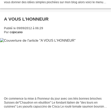
vous donner des idées simples piochées sur mon blog alors voici le menu
que je vous propose aujourd'hui. SALADE...
A VOUS L'HONNEUR
Publié le 09/09/2012 à 06:29
Par
cojocano
On commence la mise à l'honneur du jour avec ces très bonnes brioches
Suisses de"Chaudron en ebulition" Le fondant italien de "des tours en
cuisines" Les yaourts capuccino de Cisca Le roulé tomate saumon boursin
de "mes petits bonheurs" Un risotto de...