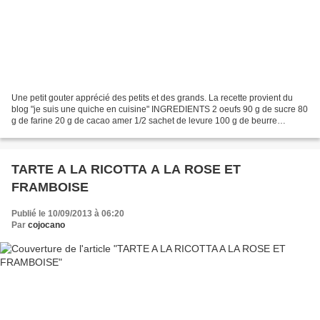
Une petit gouter apprécié des petits et des grands. La recette provient du
blog "je suis une quiche en cuisine" INGREDIENTS 2 oeufs 90 g de sucre 80
g de farine 20 g de cacao amer 1/2 sachet de levure 100 g de beurre
PREPARATION Dans le cul-de-poule (ou...
TARTE A LA RICOTTA A LA ROSE ET
FRAMBOISE
Publié le 10/09/2013 à 06:20
Par
cojocano