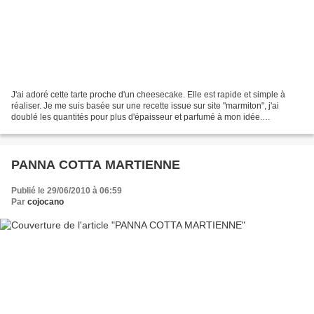
J'ai adoré cette tarte proche d'un cheesecake. Elle est rapide et simple à
réaliser. Je me suis basée sur une recette issue sur site "marmiton", j'ai
doublé les quantités pour plus d'épaisseur et parfumé à mon idée.
INGREDIENTS pâte sablée du commerce...
PANNA COTTA MARTIENNE
Publié le 29/06/2010 à 06:59
Par
cojocano