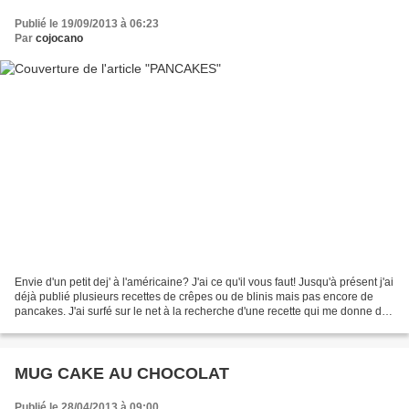
Publié le 19/09/2013 à 06:23
Par
cojocano
Envie d'un petit dej' à l'américaine? J'ai ce qu'il vous faut! Jusqu'à présent j'ai
déjà publié plusieurs recettes de crêpes ou de blinis mais pas encore de
pancakes. J'ai surfé sur le net à la recherche d'une recette qui me donne des
pancakes bien épais...
MUG CAKE AU CHOCOLAT
Publié le 28/04/2013 à 09:00