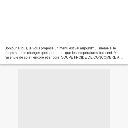
Bonjour à tous, je vous propose un menu estival aujourd'hui, même si le
temps semble changer quelque peu et que les températures baissent. Moi
j'ai envie de soleil encore et encore! SOUPE FROIDE DE CONCOMBRE AU
YAOURT BROCHETTES DE POULET TANDOORI A L'ANANAS...