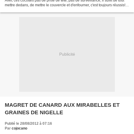
Avec ces cocottes pas de prise de tête, pas de surveillance, il suffit de tout
mettre dedans, de mettre le couvercle et d'enfourner, c'est toujours réussis!
INGREDIENTS (Pour...
Publicité
MAGRET DE CANARD AUX MIRABELLES ET
GRAINES DE NIGELLE
Publié le 28/08/2012 à 07:16
Par
cojocano