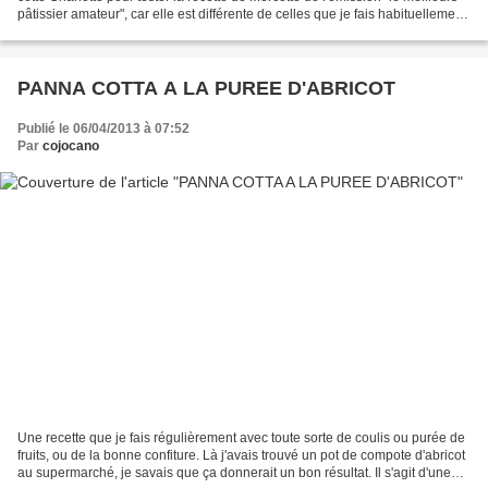
pâtissier amateur", car elle est différente de celles que je fais habituellement.
J'ai suivi la...
PANNA COTTA A LA PUREE D'ABRICOT
Publié le 06/04/2013 à 07:52
Par
cojocano
Une recette que je fais régulièrement avec toute sorte de coulis ou purée de
fruits, ou de la bonne confiture. Là j'avais trouvé un pot de compote d'abricot
au supermarché, je savais que ça donnerait un bon résultat. Il s'agit d'une