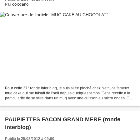
Par
cojocano
Pour cette 37° ronde inter blog, je suis allée pioché chez Nath, ce fameux
mug cake qui me faisait de l'oeil depuis quelques temps. Cette recette a la
particularité de se faire dans un mug avec une cuisson au micro ondes. On
obtient soit un fondant soit...
PAUPIETTES FACON GRAND MERE (ronde
interblog)
Publié le 25/03/2012 à 09:00