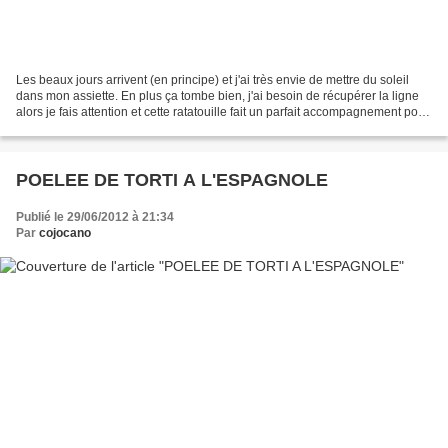
Les beaux jours arrivent (en principe) et j'ai très envie de mettre du soleil
dans mon assiette. En plus ça tombe bien, j'ai besoin de récupérer la ligne
alors je fais attention et cette ratatouille fait un parfait accompagnement pour
ce genre de situation....
POELEE DE TORTI A L'ESPAGNOLE
Publié le 29/06/2012 à 21:34
Par
cojocano