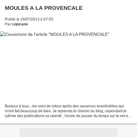
MOULES A LA PROVENCALE
Publié le 29/07/2013 à 07:55
Par
cojocano
Bonjour à tous , me voici de retour après des vacances ensolleillées qui
m'ont fait beaucoup de bien. Je reprends le chemin du blog, cependant le
rythme des publications va ralentir , l'envie de passer du temps sur le net est
moins présente et je consacre...