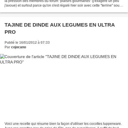
la pression des membres du forum "plaisirs gourmands" (j'exagère un peu
j'avoue) et surtout parce qu'on s'est régalé hier soir avec cette "terrine" sous
le doux soleil de notre...
TAJINE DE DINDE AUX LEGUMES EN ULTRA
PRO
Publié le 16/01/2012 à 07:33
Par
cojocano
Voici une recette qui résume bien la façon d'utiliser les cocottes tupperware.