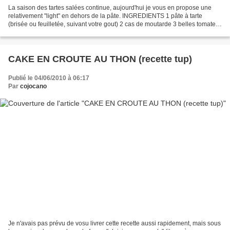
La saison des tartes salées continue, aujourd'hui je vous en propose une
relativement "light" en dehors de la pâte. INGREDIENTS 1 pâte à tarte
(brisée ou feuilletée, suivant votre gout) 2 cas de moutarde 3 belles tomates
1 à 2 courgettes selon leur taille...
CAKE EN CROUTE AU THON (recette tup)
Publié le 04/06/2010 à 06:17
Par
cojocano
Je n'avais pas prévu de vosu livrer cette recette aussi rapidement, mais sous