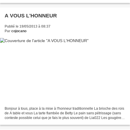
recette tupperware,...
A VOUS L'HONNEUR
Publié le 19/05/2013 à 08:37
Par
cojocano
Bonjour à tous, place à la mise à l'honneur traditionnelle La brioche des rois
de A table et vous La tarte flambée de Betty Le pain sans pétrissage (sans
conteste possible celui que je fais le plus souvent) de Lia022 Les gougères
de Le Sucré salé Le riz...