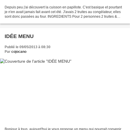
Depuis peu j'ai découvert la cuisson en papillote. C'est basique et pourtant
je n'en avait jamais fait avant cet été. J'avais 2 truites au congélateur, elles
sont donc passées au four. INGREDIENTS Pour 2 personnes 2 truites &
belle tomate 1 citron sel,...
IDÉE MENU
Publié le 09/05/2013 à 08:30
Par
cojocano
Bonjour à tous, aujourd'hui je vous propose un menu qui pourrait convenir