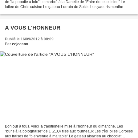
de "la popotte à lolo" Le marbré à la Danette de "Entre rire et cuisine" Le
luflee de Chris cuisine Le gateau Lorrain de Soizic Les yaourts menthe
chocolat de "ma cuisine , mes...
A VOUS L'HONNEUR
Publié le 16/09/2012 à 08:09
Par
cojocano
Bonjour à tous, voici la traditionelle mise à l'honneur du dimanche. Les
"buns à la bolognaise" de 1 ,2,3,4 files aux fourneaux Les très jolies Corolles
aux fraises de "bienvenue à ma table" Le gateau alsacien au chocolat