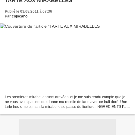
TARTE AUX MIRABELLES
Publié le 03/08/2011 à 07:36
Par
cojocano
Les premières mirabelles sont arrivées, et je me suis rendu compte que je
ne vous avais pas encore donné ma recette de tarte avec ce fruit doré. Une
tarte très simple, mais la mirabelle se passe de fioriture. INGREDIENTS Pâte
brisée : 250 g de farine...