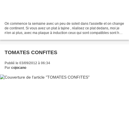
On commence la semaine avec un peu de soleil dans l'assiette et on change
de continent. Si vous avez un plat à tajine , réalisez ce plat dedans, moi je
n'en ai plus, avec ma plaque à induction ceux qui sont compatibles sont hors
de pris, alors maintenant...
TOMATES CONFITES
Publié le 03/09/2012 à 06:34
Par
cojocano