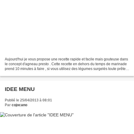
Aujourd'hui je vous propose une recette rapide et facile mais gouteuse dans
le concept d'agneau presto . Cette recette en dehors du temps de marinade
prend 10 minutes à faire , si vous utilisez des légumes surgelés toute prête
(il y en a de très bonnes)...
IDEE MENU
Publié le 25/04/2013 à 08:01
Par
cojocano