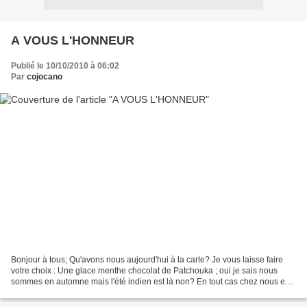
A VOUS L'HONNEUR
Publié le 10/10/2010 à 06:02
Par
cojocano
Bonjour à tous; Qu'avons nous aujourd'hui à la carte? Je vous laisse faire
votre choix : Une glace menthe chocolat de Patchouka ; oui je sais nous
sommes en automne mais l'été indien est là non? En tout cas chez nous en
Lorraine. Un pim's géant proposé...