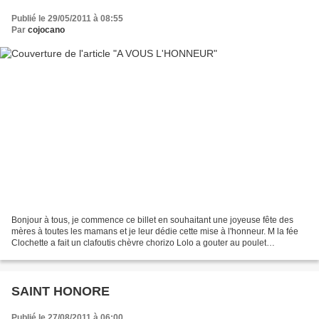
Publié le 29/05/2011 à 08:55
Par
cojocano
Bonjour à tous, je commence ce billet en souhaitant une joyeuse fête des
mères à toutes les mamans et je leur dédie cette mise à l'honneur. M la fée
Clochette a fait un clafoutis chèvre chorizo Lolo a gouter au poulet
basquaise à ma façon Nadège a goûter...
SAINT HONORE
Publié le 27/08/2011 à 06:00