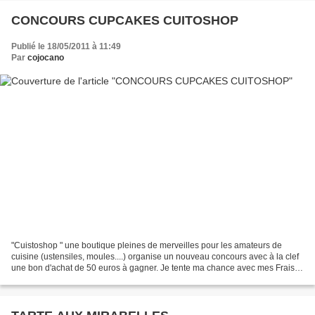
CONCOURS CUPCAKES CUITOSHOP
Publié le 18/05/2011 à 11:49
Par
cojocano
"Cuistoshop " une boutique pleines de merveilles pour les amateurs de
cuisine (ustensiles, moules....) organise un nouveau concours avec à la clef
une bon d'achat de 50 euros à gagner. Je tente ma chance avec mes Fraisy
cupacakes réalisés il y a quelques...