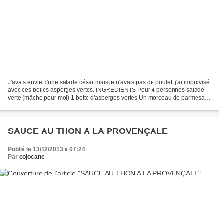
J'avais envie d'une salade césar mais je n'avais pas de poulet, j'ai improvisé
avec ces belles asperges vertes. INGREDIENTS Pour 4 personnes salade
verte (mâche pour moi) 1 botte d'asperges vertes Un morceau de parmesan
(du vrai) Une petit boîte de maïs...
SAUCE AU THON A LA PROVENÇALE
Publié le 13/12/2013 à 07:24
Par
cojocano