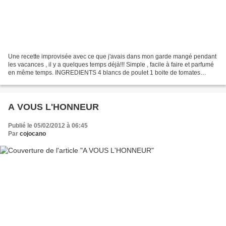
Une recette improvisée avec ce que j'avais dans mon garde mangé pendant
les vacances , il y a quelques temps déjà!!! Simple , facile à faire et parfumé
en même temps. INGREDIENTS 4 blancs de poulet 1 boite de tomates
pelées 1 cas de mélange d'épices espagnol...
A VOUS L'HONNEUR
Publié le 05/02/2012 à 06:45
Par
cojocano