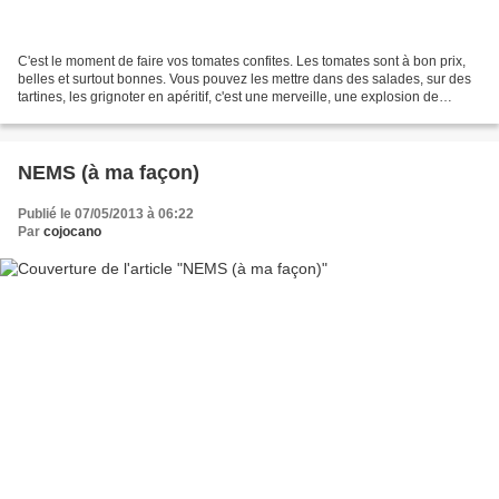
C'est le moment de faire vos tomates confites. Les tomates sont à bon prix,
belles et surtout bonnes. Vous pouvez les mettre dans des salades, sur des
tartines, les grignoter en apéritif, c'est une merveille, une explosion de
saveurs en bouche. Si vous...
NEMS (à ma façon)
Publié le 07/05/2013 à 06:22
Par
cojocano