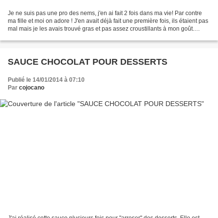
Je ne suis pas une pro des nems, j'en ai fait 2 fois dans ma vie! Par contre
ma fille et moi on adore ! J'en avait déjà fait une première fois, ils étaient pas
mal mais je les avais trouvé gras et pas assez croustillants à mon goût.
J'avais alors suivi...
SAUCE CHOCOLAT POUR DESSERTS
Publié le 14/01/2014 à 07:10
Par
cojocano
J'ai réalisé cette sauce plusieurs fois pour "arroser" des desserts. Elle est