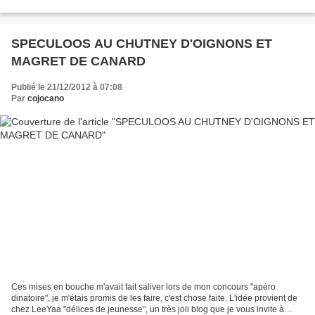
noisette et eau gazeuse de Cécile...
SPECULOOS AU CHUTNEY D'OIGNONS ET
MAGRET DE CANARD
Publié le 21/12/2012 à 07:08
Par
cojocano
Ces mises en bouche m'avait fait saliver lors de mon concours "apéro
dinatoire", je m'étais promis de les faire, c'est chose faite. L'idée provient de
chez LeeYaa "délices de jeunesse", un très joli blog que je vous invite à