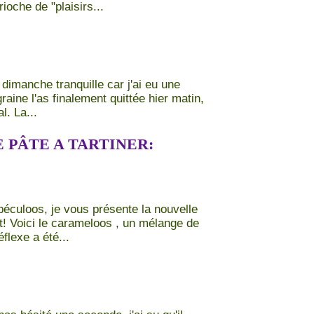
ioche de "plaisirs...
dimanche tranquille car j'ai eu une
aine l'as finalement quittée hier matin,
l. La...
 PÂTE A TARTINER:
spéculoos, je vous présente la nouvelle
t! Voici le carameloos , un mélange de
flexe a été...