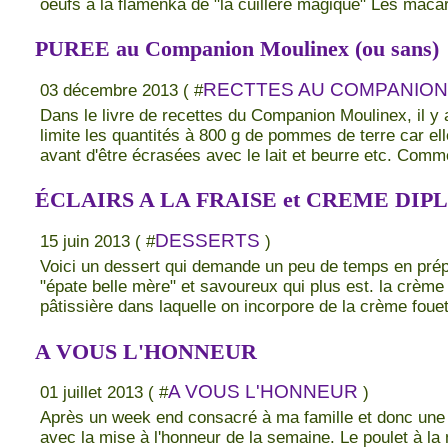
oeufs à la flamenka de "la cuillère magique" Les macar
PUREE au Companion Moulinex (ou sans)
RECTTES AU COMPANION
03 décembre 2013 ( #
Dans le livre de recettes du Companion Moulinex, il y 
limite les quantités à 800 g de pommes de terre car el
avant d'être écrasées avec le lait et beurre etc. Comm
ÉCLAIRS A LA FRAISE et CREME DI
DESSERTS
15 juin 2013 ( #
)
Voici un dessert qui demande un peu de temps en prépa
"épate belle mère" et savoureux qui plus est. la crè
pâtissière dans laquelle on incorpore de la crème fouett
A VOUS L'HONNEUR
A VOUS L'HONNEUR
01 juillet 2013 ( #
)
Après un week end consacré à ma famille et donc une p
avec la mise à l'honneur de la semaine. Le poulet à la