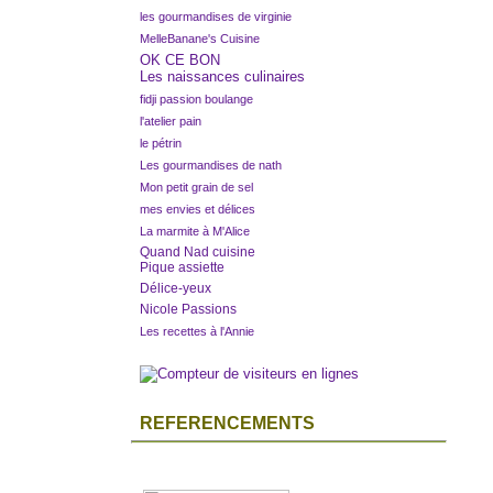
les gourmandises de virginie
MelleBanane's Cuisine
OK CE BON
Les naissances culinaires
fidji passion boulange
l'atelier pain
le pétrin
Les gourmandises de nath
Mon petit grain de sel
mes envies et délices
La marmite à M'Alice
Quand Nad cuisine
Pique assiette
Délice-yeux
Nicole Passions
Les recettes à l'Annie
REFERENCEMENTS