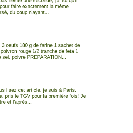
as hésité une seconde, j'ai su qu'il
e pour faire exactement la même
sé, du coup n'ayant...
 oeufs 180 g de farine 1 sachet de
it poivron rouge 1/2 tranche de feta 1
o sel, poivre PREPARATION...
lisez cet article, je suis à Paris,
i pris le TGV pour la premiére fois! Je
e et l'après...