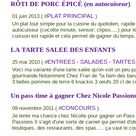
RÔTI DE PORC ÉPICÉ (en autocuiseur)
PLAT PRINCIPAL
01 juin 2013 ( #
)
Un plat tout simple pour la cuisine du quotidien, rapide
autocuiseur (cocotte minute, sensor; clipso.....) pour le
cuisson est rapide et cela permet de gagner du temp
LA TARTE SALEE DES ENFANTS
ENTREES - SALADES - TARTES 
25 mai 2010 ( #
Voici ma variante d'une tarte salée qu'on voit un peu p
gourmande.Notamment Chez Fran de "la faim des ban
3 belles pommes de terre 6 knackis 3 oeufs 20 cl de crè
Un pass time à gagner Chez Nicole Passion
CONCOURS
09 novembre 2011 ( #
)
Je tente ma chance chez Nicolle pour gagner un Pass 
Passions Il s'agit d'une sorte de carnet qui permet d'
boutiques, des restaurants, des spas..... ça vaut le cou