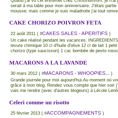
Quand j'ai vu cet entremet chez Christhummm, je n'ai p
serait à ma table pour mon anniversaire. J'étais parti
mousse; mais comme je suis maladroite j'ai tout renver
CAKE CHORIZO POIVRON FETA
CAKES SALES - APERITIFS
22 août 2011 ( #
)
Un cake réalisé pendant les vacances. INGREDIENTS 3
levure chimique 10 cl d'huile d'olive 12 cl de lait 1 pet
chorizo (type saucisson) 1 cac bombée de pesto ross
MACARONS A LA LAVANDE
MACARONS - WHOOPIES...
30 mars 2012 ( #
)
Grande journée pour moi aujourd'hui.Au moment où vous 
grâce à mon blog. Rendez vous compte que hier soir j'a
vais me rendre (avec d'autres blogeurs) à Lécole Lenôtr
Celeri comme un risotto
ACCOMPAGNEMENTS
25 février 2013 ( #
)