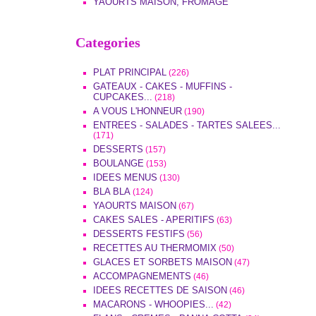
YAOURTS MAISON, FROMAGE
Categories
PLAT PRINCIPAL
(226)
GATEAUX - CAKES - MUFFINS -
CUPCAKES...
(218)
A VOUS L'HONNEUR
(190)
ENTREES - SALADES - TARTES SALEES...
(171)
DESSERTS
(157)
BOULANGE
(153)
IDEES MENUS
(130)
BLA BLA
(124)
YAOURTS MAISON
(67)
CAKES SALES - APERITIFS
(63)
DESSERTS FESTIFS
(56)
RECETTES AU THERMOMIX
(50)
GLACES ET SORBETS MAISON
(47)
ACCOMPAGNEMENTS
(46)
IDEES RECETTES DE SAISON
(46)
MACARONS - WHOOPIES...
(42)