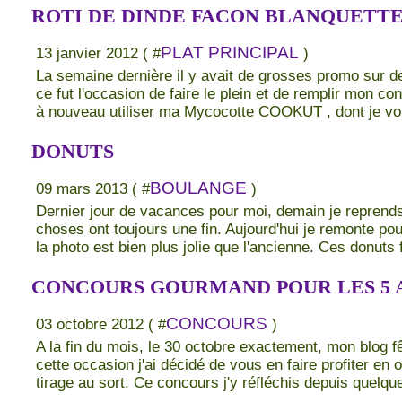
ROTI DE DINDE FACON BLANQUETT
PLAT PRINCIPAL
13 janvier 2012 ( #
)
La semaine dernière il y avait de grosses promo sur d
ce fut l'occasion de faire le plein et de remplir mon con
à nouveau utiliser ma Mycocotte COOKUT , dont je vou
DONUTS
BOULANGE
09 mars 2013 ( #
)
Dernier jour de vacances pour moi, demain je reprends
choses ont toujours une fin. Aujourd'hui je remonte pour
la photo est bien plus jolie que l'ancienne. Ces donuts f
CONCOURS GOURMAND POUR LES 5 
CONCOURS
03 octobre 2012 ( #
)
A la fin du mois, le 30 octobre exactement, mon blog f
cette occasion j'ai décidé de vous en faire profiter en
tirage au sort. Ce concours j'y réfléchis depuis quelq