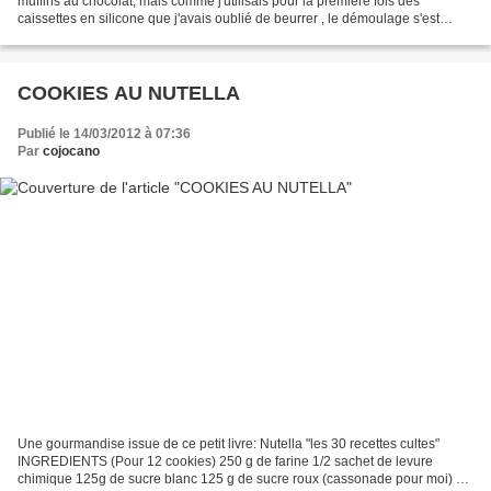
muffins au chocolat, mais comme j'utilisais pour la première fois des
caissettes en silicone que j'avais oublié de beurrer , le démoulage s'est
avéré catastrophique! Du coup tout...
COOKIES AU NUTELLA
Publié le 14/03/2012 à 07:36
Par
cojocano
Une gourmandise issue de ce petit livre: Nutella "les 30 recettes cultes"
INGREDIENTS (Pour 12 cookies) 250 g de farine 1/2 sachet de levure
chimique 125g de sucre blanc 125 g de sucre roux (cassonade pour moi) 1