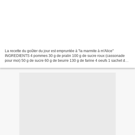
La recette du goûter du jour est empruntée à "la marmite à m'Alice"
INGREDIENTS 4 pommes 30 g de pralin 100 g de sucre roux (cassonade
pour moi) 50 g de sucre 60 g de beurre 130 g de farine 4 oeufs 1 sachet de
levure chimique PREPARATION Préchauffer le...