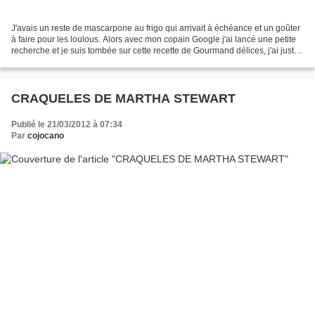
J'avais un reste de mascarpone au frigo qui arrivait à échéance et un goûter
à faire pour les loulous. Alors avec mon copain Google j'ai lancé une petite
recherche et je suis tombée sur cette recette de Gourmand délices, j'ai juste
adapté le temps de...
CRAQUELES DE MARTHA STEWART
Publié le 21/03/2012 à 07:34
Par
cojocano