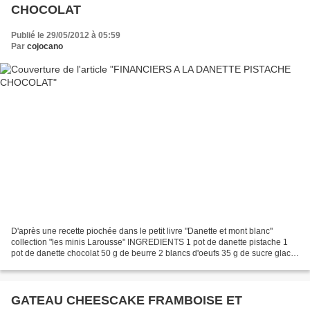
CHOCOLAT
Publié le 29/05/2012 à 05:59
Par
cojocano
D'après une recette piochée dans le petit livre "Danette et mont blanc"
collection "les minis Larousse" INGREDIENTS 1 pot de danette pistache 1
pot de danette chocolat 50 g de beurre 2 blancs d'oeufs 35 g de sucre glace
1 pot de danette de farine 30 g...
GATEAU CHEESCAKE FRAMBOISE ET