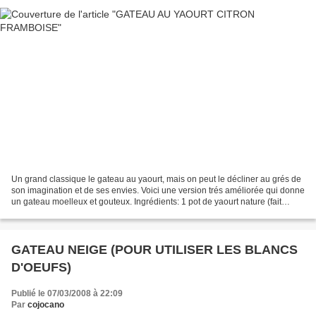
Un grand classique le gateau au yaourt, mais on peut le décliner au grés de
son imagination et de ses envies. Voici une version trés améliorée qui donne
un gateau moelleux et gouteux. Ingrédients: 1 pot de yaourt nature (fait
maison pour moi bien sûr!)...
GATEAU NEIGE (POUR UTILISER LES BLANCS
D'OEUFS)
Publié le 07/03/2008 à 22:09
Par
cojocano