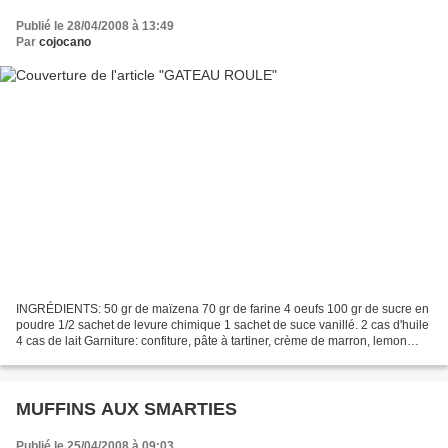
Publié le 28/04/2008 à 13:49
Par
cojocano
INGRÉDIENTS: 50 gr de maïzena 70 gr de farine 4 oeufs 100 gr de sucre en
poudre 1/2 sachet de levure chimique 1 sachet de suce vanillé. 2 cas d'huile
4 cas de lait Garniture: confiture, pâte à tartiner, crème de marron, lemon
curd, crème pâtissière........
MUFFINS AUX SMARTIES
Publié le 25/04/2008 à 09:03