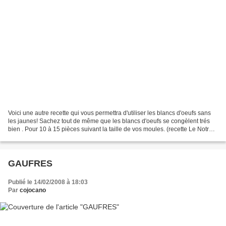
Voici une autre recette qui vous permettra d'utiliser les blancs d'oeufs sans
les jaunes! Sachez tout de même que les blancs d'oeufs se congèlent trés
bien . Pour 10 à 15 pièces suivant la taille de vos moules. (recette Le Notre)
170g de beurre 5 blancs...
GAUFRES
Publié le 14/02/2008 à 18:03
Par
cojocano