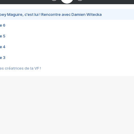
bey Maguire, c'est lui ! Rencontre avec Damien Witecka
e 6
e 5
e 4
e 3
s créatrices de la VF !
e 2
e 1
e Mektoub My Love arrive enfin ! Rencontre avec Shaïn Boumedine et Sal
i : après Toni en famille
elle réalise le bouleversant Dites lui que je l'aime
ais ! Rencontre autour de Vie privée de Rebecca Zlotowski