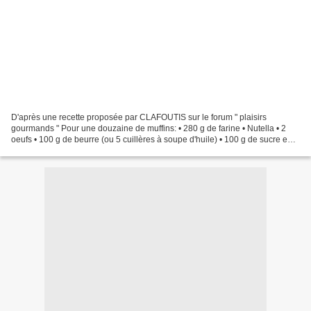
D'après une recette proposée par CLAFOUTIS sur le forum " plaisirs
gourmands " Pour une douzaine de muffins: • 280 g de farine • Nutella • 2
oeufs • 100 g de beurre (ou 5 cuillères à soupe d'huile) • 100 g de sucre en
poudre • 10 cl de lait • 1 yaourt...