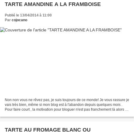
TARTE AMANDINE A LA FRAMBOISE
Publié le 13/04/2014 à 11:00
Par
cojocano
Non non vous ne rêvez pas, je suis toujours de ce monde! Je vous rassure je
vais très bien, même si mon blog est à l'abandon depuis quelques mois .
Pour faire court , la motivation pour bloguer n'est pas franchement là alors je
me laisse porter par d'autres...
TARTE AU FROMAGE BLANC OU