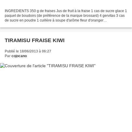
INGREDIENTS 350 g de fraises Jus de fruit à la fraise 1 cas de sucre glace 1
paquet de boudoirs (de préférence de la marque brossard) 4 gervitas 3 cas
de sucre en poudre 1 cuillère à soupe d'arôme fleur d'oranger
PREPARATION Nettoyer les fraises , les...
TIRAMISU FRAISE KIWI
Publié le 18/06/2013 à 06:27
Par
cojocano