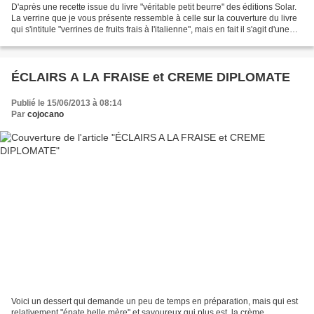
D'après une recette issue du livre "véritable petit beurre" des éditions Solar.
La verrine que je vous présente ressemble à celle sur la couverture du livre
qui s'intitule "verrines de fruits frais à l'italienne", mais en fait il s'agit d'une
autre recette...
ÉCLAIRS A LA FRAISE et CREME DIPLOMATE
Publié le 15/06/2013 à 08:14
Par
cojocano
Voici un dessert qui demande un peu de temps en préparation, mais qui est
relativement "épate belle mère" et savoureux qui plus est. la crème