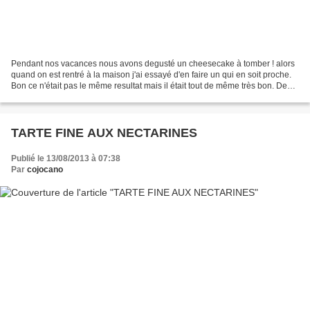
Pendant nos vacances nous avons degusté un cheesecake à tomber ! alors
quand on est rentré à la maison j'ai essayé d'en faire un qui en soit proche.
Bon ce n'était pas le même resultat mais il était tout de même très bon. Des
recettes il y en a à la pelle!...
TARTE FINE AUX NECTARINES
Publié le 13/08/2013 à 07:38
Par
cojocano