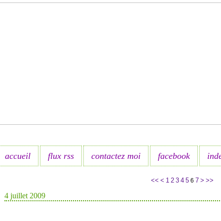
accueil
flux rss
contactez moi
facebook
ind
<<
<
1
2
3
4
5
7
>
>>
6
4 juillet 2009