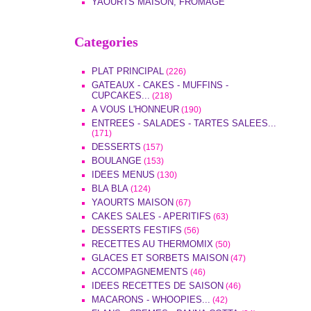
YAOURTS MAISON, FROMAGE
Categories
PLAT PRINCIPAL
(226)
GATEAUX - CAKES - MUFFINS -
CUPCAKES...
(218)
A VOUS L'HONNEUR
(190)
ENTREES - SALADES - TARTES SALEES...
(171)
DESSERTS
(157)
BOULANGE
(153)
IDEES MENUS
(130)
BLA BLA
(124)
YAOURTS MAISON
(67)
CAKES SALES - APERITIFS
(63)
DESSERTS FESTIFS
(56)
RECETTES AU THERMOMIX
(50)
GLACES ET SORBETS MAISON
(47)
ACCOMPAGNEMENTS
(46)
IDEES RECETTES DE SAISON
(46)
MACARONS - WHOOPIES...
(42)