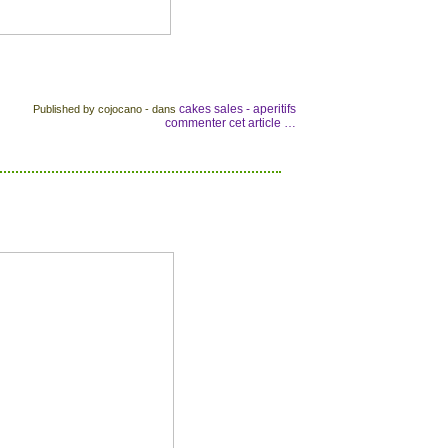
cakes sales - aperitifs
Published by cojocano
-
dans
commenter cet article
…