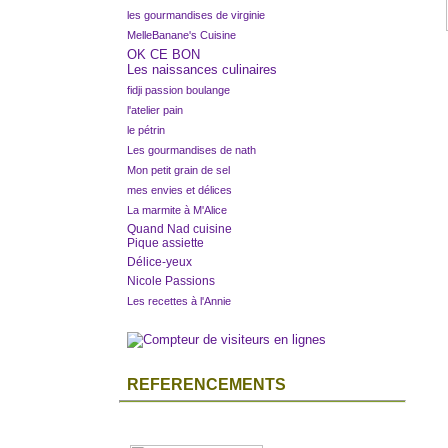
les gourmandises de virginie
MelleBanane's Cuisine
OK CE BON
Les naissances culinaires
fidji passion boulange
l'atelier pain
le pétrin
Les gourmandises de nath
Mon petit grain de sel
mes envies et délices
La marmite à M'Alice
Quand Nad cuisine
Pique assiette
Délice-yeux
Nicole Passions
Les recettes à l'Annie
REFERENCEMENTS