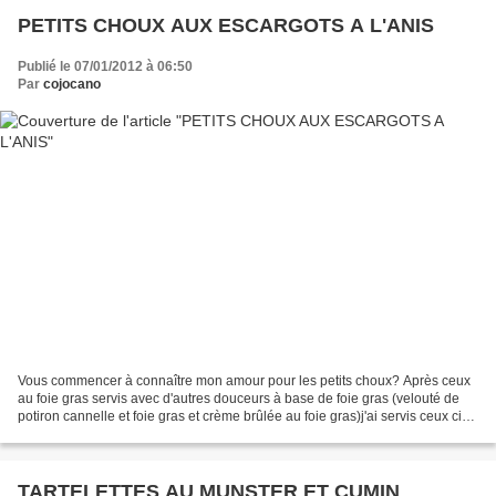
PETITS CHOUX AUX ESCARGOTS A L'ANIS
Publié le 07/01/2012 à 06:50
Par
cojocano
Vous commencer à connaître mon amour pour les petits choux? Après ceux
au foie gras servis avec d'autres douceurs à base de foie gras (velouté de
potiron cannelle et foie gras et crème brûlée au foie gras)j'ai servis ceux ci
en bouchées apéritive à Noël....
TARTELETTES AU MUNSTER ET CUMIN