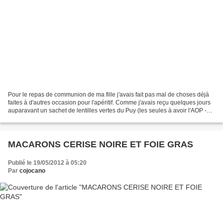
Pour le repas de communion de ma fille j'avais fait pas mal de choses déjà
faites à d'autres occasion pour l'apéritif. Comme j'avais reçu quelques jours
auparavant un sachet de lentilles vertes du Puy (les seules à avoir l'AOP -
appellation d'origine...
MACARONS CERISE NOIRE ET FOIE GRAS
Publié le 19/05/2012 à 05:20
Par
cojocano