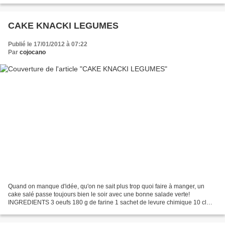
CAKE KNACKI LEGUMES
Publié le 17/01/2012 à 07:22
Par
cojocano
Quand on manque d'idée, qu'on ne sait plus trop quoi faire à manger, un
cake salé passe toujours bien le soir avec une bonne salade verte!
INGREDIENTS 3 oeufs 180 g de farine 1 sachet de levure chimique 10 cl
d'huile d'olive 12 cl de lait sel, poivre...