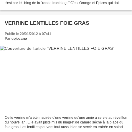
c'est par ici: blog de la "ronde interblogs" C'est Orange et Epices qui doit
venir piocher une...
VERRINE LENTILLES FOIE GRAS
Publié le 20/01/2012 à 07:41
Par
cojocano
Cette verrine m'a été inspirée d'une verrine qu'une amie a servie au réveillon
du nouvel an. Elle avait juste mis du magret de canard séché à la place du
foie gras. Les lentilles peuvent tout aussi bien se servir en entrée en salade.
Les quantités sont...