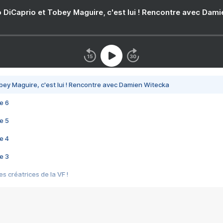
 DiCaprio et Tobey Maguire, c'est lui ! Rencontre avec Dam
bey Maguire, c'est lui ! Rencontre avec Damien Witecka
e 6
e 5
e 4
e 3
s créatrices de la VF !
e 2
e 1