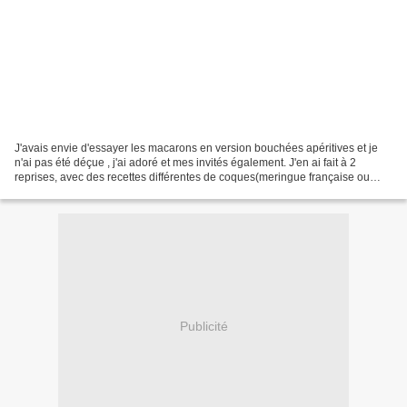
J'avais envie d'essayer les macarons en version bouchées apéritives et je
n'ai pas été déçue , j'ai adoré et mes invités également. J'en ai fait à 2
reprises, avec des recettes différentes de coques(meringue française ou
meringue italienne) , j'en ai...
Publicité