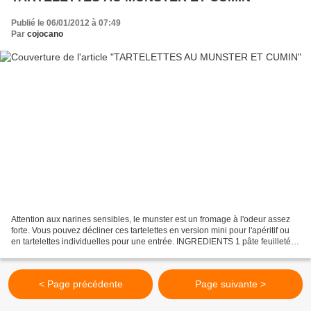
Publié le 06/01/2012 à 07:49
Par
cojocano
Attention aux narines sensibles, le munster est un fromage à l'odeur assez
forte. Vous pouvez décliner ces tartelettes en version mini pour l'apéritif ou
en tartelettes individuelles pour une entrée. INGREDIENTS 1 pâte feuilletée
ou brisée selon votre...
< Page précédente
Page suivante >