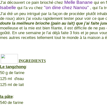
Melle Banane
J'ai découvert ce pain brioché chez
qui en f
Isabelle
"on dine chez Nanou"
qui l'a vu chez
, qui l'a 
J'ai été un peu intrigué par la façon de procéder plutôt inha
de roux) alors j'ai voulu rapidement tester pour voir ce que 
doute la meilleure brioche (pain au lait) que j'ai faite ju
moelleuse et la mie est bien filante, il est difficile de ne p
goûté. En une semaine je l'ai déjà faite 3 fois et je peux vous
mes autres recettes tellement tout le monde à la maison a é
INGREDIENTS
Le tangzhong
:
50 g de farine
125 ml d'eau
125 ml de lait
la pâte
:
540 de farine