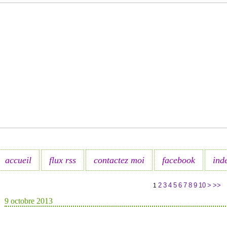
accueil
flux rss
contactez moi
facebook
ind
2
3
4
5
6
7
8
9
10
>
>>
1
9 octobre 2013