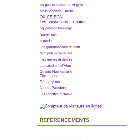
les gourmandises de virginie
MelleBanane's Cuisine
OK CE BON
Les naissances culinaires
fidji passion boulange
l'atelier pain
le pétrin
Les gourmandises de nath
Mon petit grain de sel
mes envies et délices
La marmite à M'Alice
Quand Nad cuisine
Pique assiette
Délice-yeux
Nicole Passions
Les recettes à l'Annie
REFERENCEMENTS