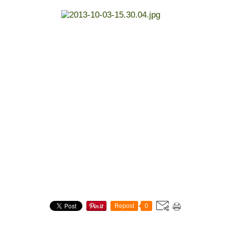
Repost
0