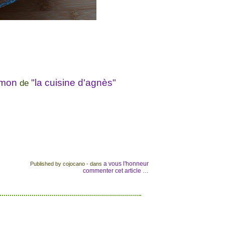
umon
"la cuisine d'agnès"
de
a vous l'honneur
Published by cojocano
-
dans
commenter cet article
…