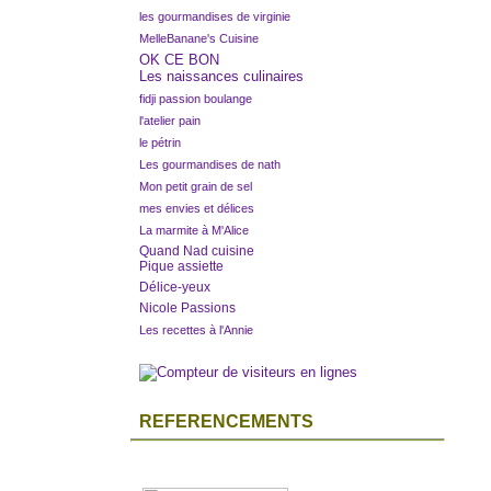
les gourmandises de virginie
MelleBanane's Cuisine
OK CE BON
Les naissances culinaires
fidji passion boulange
l'atelier pain
le pétrin
Les gourmandises de nath
Mon petit grain de sel
mes envies et délices
La marmite à M'Alice
Quand Nad cuisine
Pique assiette
Délice-yeux
Nicole Passions
Les recettes à l'Annie
REFERENCEMENTS