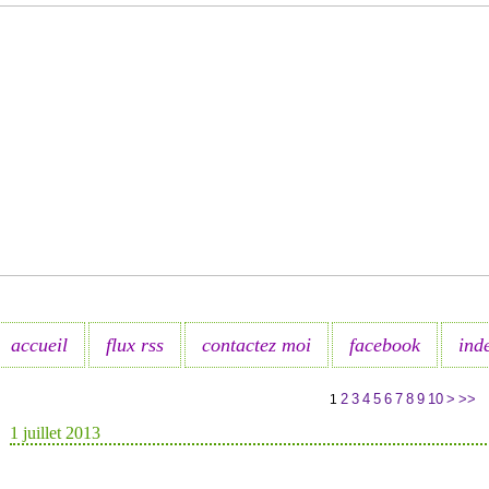
accueil
flux rss
contactez moi
facebook
ind
2
3
4
5
6
7
8
9
10
>
>>
1
1 juillet 2013