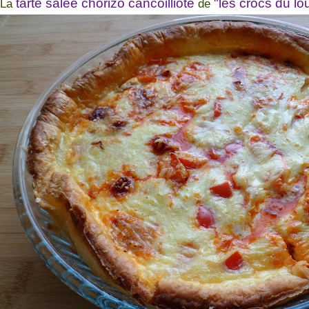
tarte salée chorizo cancoilliote
"les crocs du lo
La
de