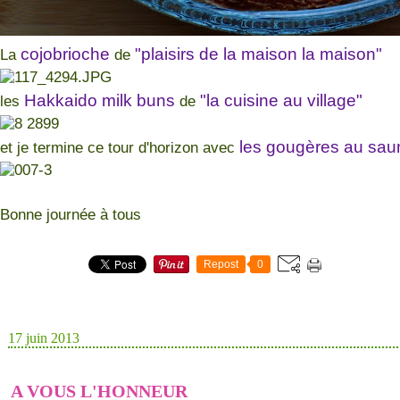
cojobrioche
"plaisirs de la maison la maison"
La
de
Hakkaido milk buns
"la cuisine au village"
les
de
les gougères au sa
et je termine ce tour d'horizon avec
Bonne journée à tous
Repost
0
17 juin 2013
A VOUS L'HONNEUR