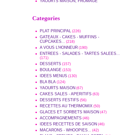
YAOURTS MAISON, FROMAGE
Categories
PLAT PRINCIPAL
(226)
GATEAUX - CAKES - MUFFINS -
CUPCAKES...
(218)
A VOUS L'HONNEUR
(190)
ENTREES - SALADES - TARTES SALEES...
(171)
DESSERTS
(157)
BOULANGE
(153)
IDEES MENUS
(130)
BLA BLA
(124)
YAOURTS MAISON
(67)
CAKES SALES - APERITIFS
(63)
DESSERTS FESTIFS
(56)
RECETTES AU THERMOMIX
(50)
GLACES ET SORBETS MAISON
(47)
ACCOMPAGNEMENTS
(46)
IDEES RECETTES DE SAISON
(46)
MACARONS - WHOOPIES...
(42)