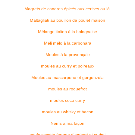
Magrets de canards épicés aux cerises ou là
Maltagliati au bouillon de poulet maison
Mélange italien à la bolognaise
Méli mélo à la carbonara
Moules à la provençale
moules au curry et poireaux
Moules au mascarpone et gorgonzola
moules au roquefrot
moules coco curry
moules au whisky et bacon
Nems à ma façon
oeufs cocotte fourme d'ambert et surimi