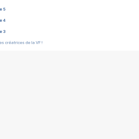
e 5
e 4
e 3
s créatrices de la VF !
e 2
e 1
e Mektoub My Love arrive enfin ! Rencontre avec Shaïn Boumedine et Sal
i : après Toni en famille
elle réalise le bouleversant Dites lui que je l'aime
ais ! Rencontre autour de Vie privée de Rebecca Zlotowski
 de Marguerite, Grave... Rencontre avec Ella Rumpf
 Les Rêveurs, un film intime sur la santé mentale