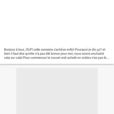
Bonjour à tous, OUF! cette semaine s'achève enfin! Pourquoi je dis ça? et
bien il faut dire qu'elle n'a pas été bonne pour moi, nous avons enchainé
cata sur cata! Pour commencer le nouvel ordi acheté en soldes n'as pas fait
2 jours avant de partir pour...