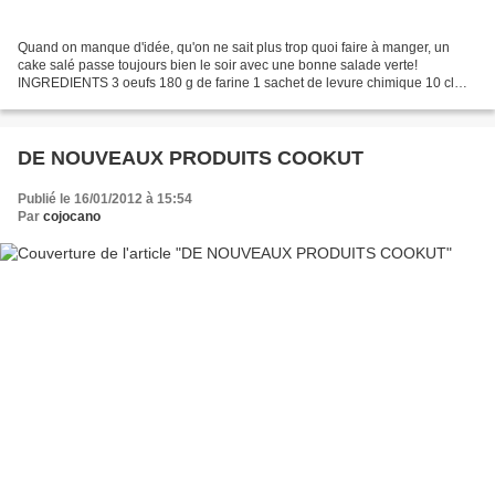
Quand on manque d'idée, qu'on ne sait plus trop quoi faire à manger, un
cake salé passe toujours bien le soir avec une bonne salade verte!
INGREDIENTS 3 oeufs 180 g de farine 1 sachet de levure chimique 10 cl
d'huile d'olive 12 cl de lait sel, poivre...
DE NOUVEAUX PRODUITS COOKUT
Publié le 16/01/2012 à 15:54
Par
cojocano