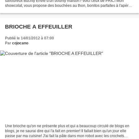
savoureux Buchty Envie d'un bounty maison? voici ceux de PRICI Mon
showcolat, vous propose des bouchées au thon, bonitos parfaites à l'apéro.
Cménece aussi , une lectrice les a...
BRIOCHE A EFFEUILLER
Publié le 14/01/2012 à 07:00
Par
cojocano
Une brioche qu'on ne présente plus et qui a beaucoup circulé de blogs en
blogs, je ne saurai dire qui l'a fait en premier! Il fallait bien qu'un jour elle
passe par ma cuisine! J'ai fait la pâte dans mon robot avec les crochets