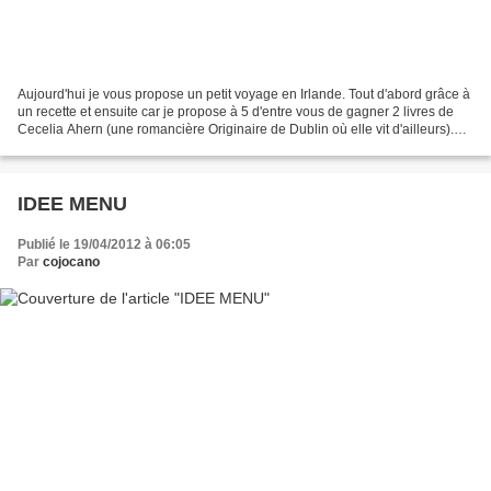
Aujourd'hui je vous propose un petit voyage en Irlande. Tout d'abord grâce à
un recette et ensuite car je propose à 5 d'entre vous de gagner 2 livres de
Cecelia Ahern (une romancière Originaire de Dublin où elle vit d'ailleurs).
Ses Romans sont des best...
IDEE MENU
Publié le 19/04/2012 à 06:05
Par
cojocano