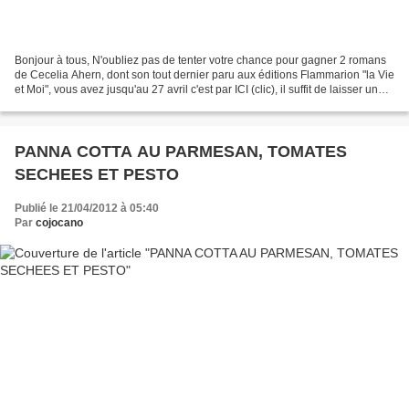
Bonjour à tous, N'oubliez pas de tenter votre chance pour gagner 2 romans
de Cecelia Ahern, dont son tout dernier paru aux éditions Flammarion "la Vie
et Moi", vous avez jusqu'au 27 avril c'est par ICI (clic), il suffit de laisser un
commentaire et vous...
PANNA COTTA AU PARMESAN, TOMATES
SECHEES ET PESTO
Publié le 21/04/2012 à 05:40
Par
cojocano