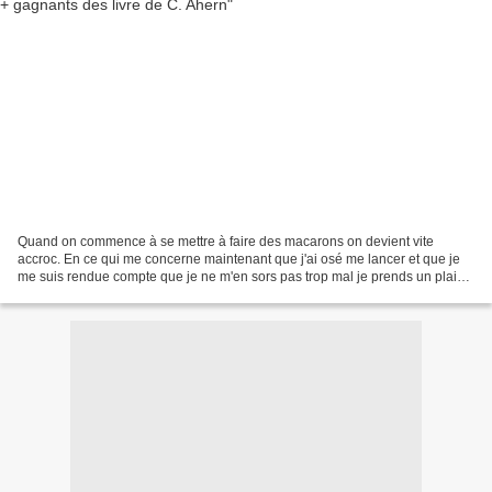
Quand on commence à se mettre à faire des macarons on devient vite
accroc. En ce qui me concerne maintenant que j'ai osé me lancer et que je
me suis rendue compte que je ne m'en sors pas trop mal je prends un plaisir
fou à me mettre en cuisine pour en...