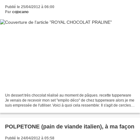
Publié le 25/04/2012 à 06:00
Par
cojocano
Un dessert très chocolat réalisé au moment de pâques. recette tupperware
Je venais de recevoir mon set "empilo déco" de chez tupperware alors je me
suis empressée de l'utiliser. Voici à quoi cela ressemble: Il s'agit de cercles
empilables avec un fond...
POLPETONE (pain de viande italien), à ma façon
Publié le 24/04/2012 à 05:58