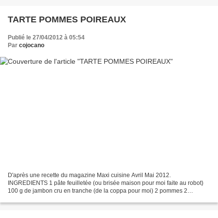
TARTE POMMES POIREAUX
Publié le 27/04/2012 à 05:54
Par
cojocano
D'après une recette du magazine Maxi cuisine Avril Mai 2012.
INGREDIENTS 1 pâte feuilletée (ou brisée maison pour moi faite au robot)
100 g de jambon cru en tranche (de la coppa pour moi) 2 pommes 2
poireaux 4 oeufs 20 cl de crème fraîche 10 cl de l'ait...