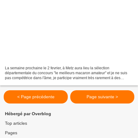
La semaine prochaine le 2 fevrier, à Metz aura lieu la sélection
départementale du concours "le meilleurs macaron amateur" et je ne suis
pas compétitrice dans l'âme, je participe vraiment très rarement à des
concours, mais celui ci je ne pouvais pas le...
< Page précédente
Page suivante >
Hébergé par Overblog
Top articles
Pages