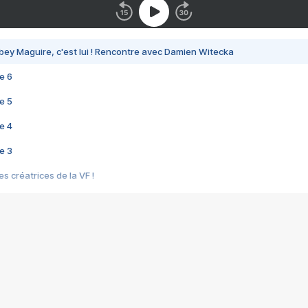
bey Maguire, c'est lui ! Rencontre avec Damien Witecka
e 6
e 5
e 4
e 3
s créatrices de la VF !
e 2
e 1
e Mektoub My Love arrive enfin ! Rencontre avec Shaïn Boumedine et Sal
i : après Toni en famille
elle réalise le bouleversant Dites lui que je l'aime