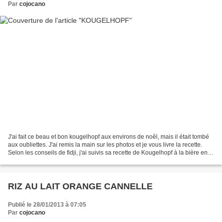
Par
cojocano
J'ai fait ce beau et bon kougelhopf aux environs de noêl, mais il était tombé
aux oubliettes. J'ai remis la main sur les photos et je vous livre la recette.
Selon les conseils de fidji, j'ai suivis sa recette de Kougelhopf à la bière en
remplaçant la...
RIZ AU LAIT ORANGE CANNELLE
Publié le 28/01/2013 à 07:05
Par
cojocano