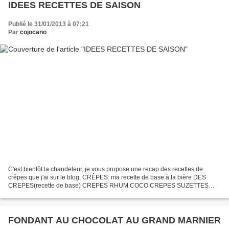
IDEES RECETTES DE SAISON
Publié le 31/01/2013 à 07:21
Par
cojocano
C'est bientôt la chandeleur, je vous propose une recap des recettes de
crêpes que j'ai sur le blog. CRÊPES: ma recette de base à la bière DES
CREPES(recette de base) CREPES RHUM COCO CREPES SUZETTES
BLINIS AU POTIRON CREPE SAUMON BOURSIN BLINIS AUX
COURGETTES...
FONDANT AU CHOCOLAT AU GRAND MARNIER