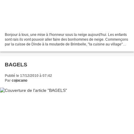
Bonjour à tous, une mise à l'honneur sous la neige aujourd'hui. Les enfants
sont rais ils vont pouvoir aller faire des bonhommes de neige. Commençons
par la cuisse de Dinde à la moutarde de Brimbelle, "la cuisine au village"
Cecile a réalisé des moelleux...
BAGELS
Publié le 17/12/2010 à 07:42
Par
cojocano