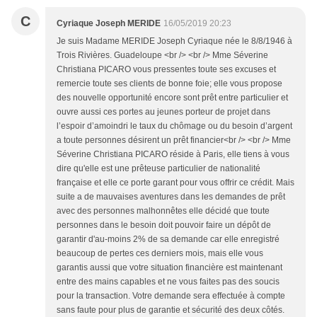
C
Cyriaque Joseph MERIDE
16/05/2019 20:23
Je suis Madame MERIDE Joseph Cyriaque née le 8/8/1946 à
Trois Rivières. Guadeloupe <br /> <br /> Mme Séverine
Christiana PICARO vous pressentes toute ses excuses et
remercie toute ses clients de bonne foie; elle vous propose
des nouvelle opportunité encore sont prêt entre particulier et
ouvre aussi ces portes au jeunes porteur de projet dans
l’espoir d’amoindri le taux du chômage ou du besoin d’argent
a toute personnes désirent un prêt financier<br /> <br /> Mme
Séverine Christiana PICARO réside à Paris, elle tiens à vous
dire qu'elle est une prêteuse particulier de nationalité
française et elle ce porte garant pour vous offrir ce crédit. Mais
suite a de mauvaises aventures dans les demandes de prêt
avec des personnes malhonnêtes elle décidé que toute
personnes dans le besoin doit pouvoir faire un dépôt de
garantir d'au-moins 2% de sa demande car elle enregistré
beaucoup de pertes ces derniers mois, mais elle vous
garantis aussi que votre situation financière est maintenant
entre des mains capables et ne vous faites pas des soucis
pour la transaction. Votre demande sera effectuée à compte
sans faute pour plus de garantie et sécurité des deux côtés.