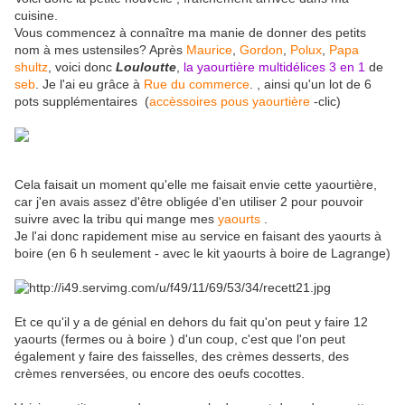
cuisine.
Vous commencez à connaître ma manie de donner des petits
nom à mes ustensiles? Après
Maurice
,
Gordon
,
Polux
,
Papa
shultz
, voici donc
Louloutte
,
la yaourtière multidélices 3 en 1
de
seb
. Je l'ai eu grâce à
Rue du commerce
. , ainsi qu'un lot de 6
pots supplémentaires (
accèssoires pous yaourtière
-clic)
Cela faisait un moment qu'elle me faisait envie cette yaourtière,
car j'en avais assez d'être obligée d'en utiliser 2 pour pouvoir
suivre avec la tribu qui mange mes
yaourts
.
Je l'ai donc rapidement mise au service en faisant des yaourts à
boire (en 6 h seulement - avec le kit yaourts à boire de Lagrange)
Et ce qu'il y a de génial en dehors du fait qu'on peut y faire 12
yaourts (fermes ou à boire ) d'un coup, c'est que l'on peut
également y faire des faisselles, des crèmes desserts, des
crèmes renversées, ou encore des oeufs cocottes.