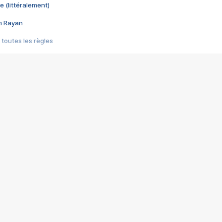
e (littéralement)
im Rayan
 toutes les règles
s les jeux vidéo
us choquant de Rockstar ? - Le scandale BULLY
e plus moche de Steam
du RÊVE tourne au CAUCHEMAR
pendant 8 heures
it… à tort
umiliés par un jeu vidéo
ire - Final Fantasy 8
ti un empire - Age of Empires
story DOFUS