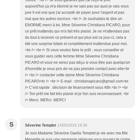
5000€ . <br /> Je vous garantis que j'ai reçu le prêt
aujourd'hui ça m'a étonné je ne sais pas sur quoi je vais vous
jure Il est vrai que j'ai accepté de payer pour l'argent et pas
mal que les autres escrocs .<br /> Je souhaitais te dire un
ENORME merci à toi, Mme Séverine Christiana PICARO, pour
ce prêt inattendu qui m'a fait très plaisir. Je ne m'attendais pas
du tout à recevoir ce présent et qui plus est ce jour-ci, cela a
été une surprise totale et complètement inattendue pour moi.
<br /> <br /> Si vous voulez faire le prêt , vous conseiller et
vous guider vers cette femme Mme Séverine Christiana
PICARO et vous ne serez pas déçu si vous être pas quelqu'un
d'honnête je vous pris de ne pas prendre contact avec elle<br
/> <br /> contacter cette dame Mme Séverine Christiana
PICARO<br /> <br /> E-mail : christianapicaro@gmail.com<br
/> C’est rapide : décision de financement sous 48h.<br /> <br
/> Ton prêt me fait très plaisir et je t'en suis reconnaissant. <br
/> Merci. MERci. MERCI
S
Séverine Templet
14/05/2019 19:38
Je suis Madame Séverine Gaella Templet je vie avec ma fille
Merveille je suis une personne sérieuse vous pouvez le croire