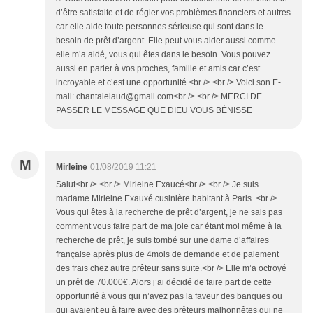
d’être satisfaite et de régler vos problèmes financiers et autres
car elle aide toute personnes sérieuse qui sont dans le
besoin de prêt d’argent. Elle peut vous aider aussi comme
elle m’a aidé, vous qui êtes dans le besoin. Vous pouvez
aussi en parler à vos proches, famille et amis car c’est
incroyable et c’est une opportunité.<br /> <br /> Voici son E-
mail: chantalelaud@gmail.com<br /> <br /> MERCI DE
PASSER LE MESSAGE QUE DIEU VOUS BÉNISSE
M
Mirleine
01/08/2019 11:21
Salut<br /> <br /> Mirleine Exaucé<br /> <br /> Je suis
madame Mirleine Exauxé cusinière habitant à Paris .<br />
Vous qui êtes à la recherche de prêt d’argent, je ne sais pas
comment vous faire part de ma joie car étant moi même à la
recherche de prêt, je suis tombé sur une dame d’affaires
française après plus de 4mois de demande et de paiement
des frais chez autre prêteur sans suite.<br /> Elle m’a octroyé
un prêt de 70.000€. Alors j’ai décidé de faire part de cette
opportunité à vous qui n’avez pas la faveur des banques ou
qui avaient eu à faire avec des prêteurs malhonnêtes qui ne