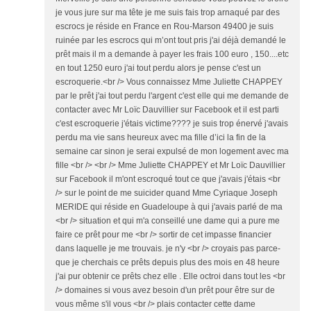
je vous jure sur ma tête je me suis fais trop arnaqué par des
escrocs je réside en France en Rou-Marson 49400 je suis
ruinée par les escrocs qui m’ont tout pris j'ai déjà demandé le
prêt mais il m a demande à payer les frais 100 euro , 150....etc
en tout 1250 euro j'ai tout perdu alors je pense c'est un
escroquerie.<br /> Vous connaissez Mme Juliette CHAPPEY
par le prêt j'ai tout perdu l'argent c'est elle qui me demande de
contacter avec Mr Loïc Dauvillier sur Facebook et il est parti
c'est escroquerie j'étais victime???? je suis trop énervé j'avais
perdu ma vie sans heureux avec ma fille d’ici la fin de la
semaine car sinon je serai expulsé de mon logement avec ma
fille <br /> <br /> Mme Juliette CHAPPEY et Mr Loïc Dauvillier
sur Facebook il m'ont escroqué tout ce que j'avais j'étais <br
/> sur le point de me suicider quand Mme Cyriaque Joseph
MERIDE qui réside en Guadeloupe à qui j'avais parlé de ma
<br /> situation et qui m'a conseillé une dame qui a pure me
faire ce prêt pour me <br /> sortir de cet impasse financier
dans laquelle je me trouvais. je n'y <br /> croyais pas parce-
que je cherchais ce prêts depuis plus des mois en 48 heure
j'ai pur obtenir ce prêts chez elle . Elle octroi dans tout les <br
/> domaines si vous avez besoin d'un prêt pour être sur de
vous même s'il vous <br /> plais contacter cette dame