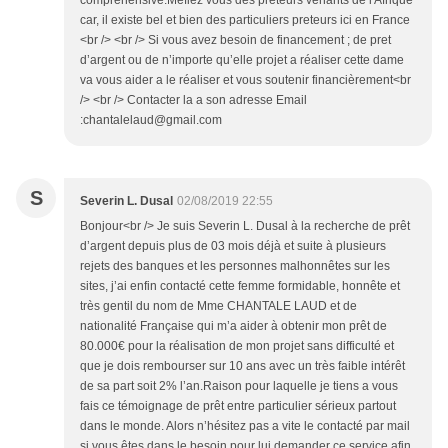
compréhensive.Méfiez vous des preteurs venants de l'Afrique
car, il existe bel et bien des particuliers preteurs ici en France
<br /> <br /> Si vous avez besoin de financement ; de pret
d’argent ou de n’importe qu’elle projet a réaliser cette dame
va vous aider a le réaliser et vous soutenir financièrement<br
/> <br /> Contacter la a son adresse Email
:chantalelaud@gmail.com
S
Severin L. Dusal
02/08/2019 22:55
Bonjour<br /> Je suis Severin L. Dusal à la recherche de prêt
d’argent depuis plus de 03 mois déjà et suite à plusieurs
rejets des banques et les personnes malhonnêtes sur les
sites, j’ai enfin contacté cette femme formidable, honnête et
très gentil du nom de Mme CHANTALE LAUD et de
nationalité Française qui m’a aider à obtenir mon prêt de
80.000€ pour la réalisation de mon projet sans difficulté et
que je dois rembourser sur 10 ans avec un très faible intérêt
de sa part soit 2% l’an.Raison pour laquelle je tiens a vous
fais ce témoignage de prêt entre particulier sérieux partout
dans le monde. Alors n’hésitez pas a vite le contacté par mail
si vous êtes dans le besoin pour lui demander ce service afin