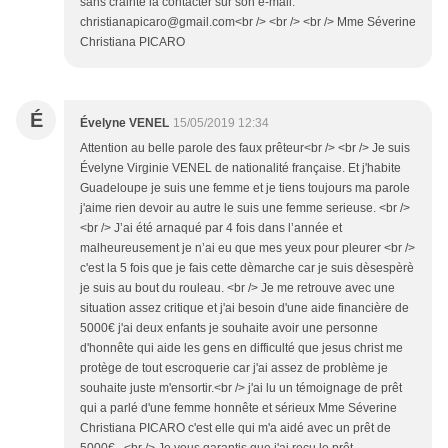
sans crainte la contacter sur son e-mail:
christianapicaro@gmail.com<br /> <br /> <br /> Mme Séverine
Christiana PICARO
É
Évelyne VENEL
15/05/2019 12:34
Attention au belle parole des faux prêteur<br /> <br /> Je suis
Évelyne Virginie VENEL de nationalité française. Et j'habite
Guadeloupe je suis une femme et je tiens toujours ma parole
j'aime rien devoir au autre le suis une femme serieuse. <br />
<br /> J’ai été arnaqué par 4 fois dans l’année et
malheureusement je n’ai eu que mes yeux pour pleurer <br />
c'est la 5 fois que je fais cette dèmarche car je suis dèsespèrè
je suis au bout du rouleau. <br /> Je me retrouve avec une
situation assez critique et j'ai besoin d'une aide financière de
5000€ j'ai deux enfants je souhaite avoir une personne
d'honnête qui aide les gens en difficulté que jesus christ me
protège de tout escroquerie car j'ai assez de problème je
souhaite juste m'ensortir.<br /> j'ai lu un témoignage de prêt
qui a parlé d'une femme honnête et sérieux Mme Séverine
Christiana PICARO c'est elle qui m'a aidé avec un prêt de