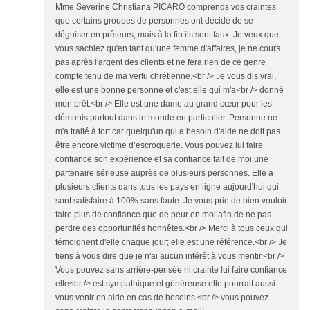
Mme Séverine Christiana PICARO comprends vos craintes
que certains groupes de personnes ont décidé de se
déguiser en prêteurs, mais à la fin ils sont faux. Je veux que
vous sachiez qu'en tant qu'une femme d'affaires, je ne cours
pas après l'argent des clients et ne fera rien de ce genre
compte tenu de ma vertu chrétienne.<br /> Je vous dis vrai,
elle est une bonne personne et c'est elle qui m'a<br /> donné
mon prêt.<br /> Elle est une dame au grand cœur pour les
démunis partout dans le monde en particulier. Personne ne
m'a traité à tort car quelqu'un qui a besoin d'aide ne doit pas
être encore victime d’escroquerie. Vous pouvez lui faire
confiance son expérience et sa confiance fait de moi une
partenaire sérieuse auprès de plusieurs personnes. Elle a
plusieurs clients dans tous les pays en ligne aujourd'hui qui
sont satisfaire à 100% sans faute. Je vous prie de bien vouloir
faire plus de confiance que de peur en moi afin de ne pas
perdre des opportunités honnêtes.<br /> Merci à tous ceux qui
témoignent d'elle chaque jour; elle est une référence.<br /> Je
tiens à vous dire que je n'ai aucun intérêt à vous mentir.<br />
Vous pouvez sans arrière-pensée ni crainte lui faire confiance
elle<br /> est sympathique et généreuse elle pourrait aussi
vous venir en aide en cas de besoins.<br /> vous pouvez