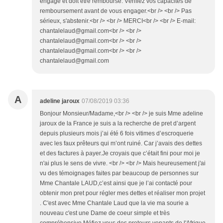
engage et doit être remboursé. Vérifiez vos capacités de
remboursement avant de vous engager.<br /> <br /> Pas
sérieux, s'abstenir.<br /> <br /> MERCI<br /> <br /> E-mail:
chantalelaud@gmail.com<br /> <br />
chantalelaud@gmail.com<br /> <br />
chantalelaud@gmail.com<br /> <br />
chantalelaud@gmail.com
A
adeline jaroux
07/08/2019 03:36
Bonjour Monsieur/Madame,<br /> <br /> je suis Mme adeline
jaroux de la France je suis a la recherche de pret d’argent
depuis plusieurs mois j’ai été 6 fois vitimes d’escroquerie
avec les faux prêteurs qui m’ont ruiné. Car j’avais des dettes
et des factures à payer.Je croyais que c’était fini pour moi je
n'ai plus le sens de vivre. <br /> <br /> Mais heureusement j'ai
vu des témoignages faites par beaucoup de personnes sur
Mme Chantale LAUD,c’est ainsi que je l’ai contacté pour
obtenir mon pret pour régler mes dettes et réaliser mon projet
. C'est avec Mme Chantale Laud que la vie ma sourie a
nouveau c'est une Dame de coeur simple et très