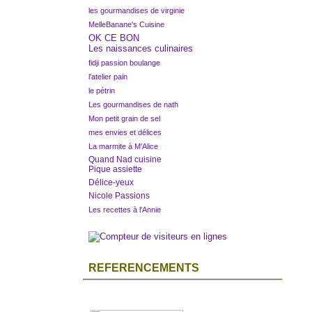
les gourmandises de virginie
MelleBanane's Cuisine
OK CE BON
Les naissances culinaires
fidji passion boulange
l'atelier pain
le pétrin
Les gourmandises de nath
Mon petit grain de sel
mes envies et délices
La marmite à M'Alice
Quand Nad cuisine
Pique assiette
Délice-yeux
Nicole Passions
Les recettes à l'Annie
REFERENCEMENTS