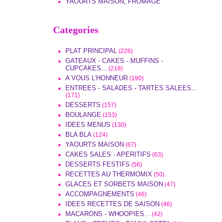
YAOURTS MAISON, FROMAGE
Categories
PLAT PRINCIPAL
(226)
GATEAUX - CAKES - MUFFINS -
CUPCAKES...
(218)
A VOUS L'HONNEUR
(190)
ENTREES - SALADES - TARTES SALEES...
(171)
DESSERTS
(157)
BOULANGE
(153)
IDEES MENUS
(130)
BLA BLA
(124)
YAOURTS MAISON
(67)
CAKES SALES - APERITIFS
(63)
DESSERTS FESTIFS
(56)
RECETTES AU THERMOMIX
(50)
GLACES ET SORBETS MAISON
(47)
ACCOMPAGNEMENTS
(46)
IDEES RECETTES DE SAISON
(46)
MACARONS - WHOOPIES...
(42)