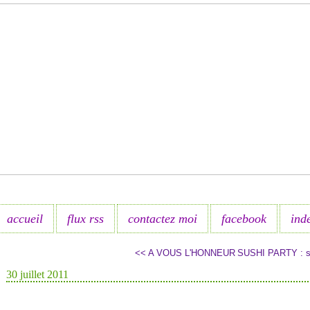
accueil
flux rss
contactez moi
facebook
ind
<< A VOUS L'HONNEUR
SUSHI PARTY : su
30 juillet 2011