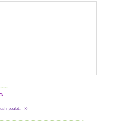
ex
shi poulet... >>