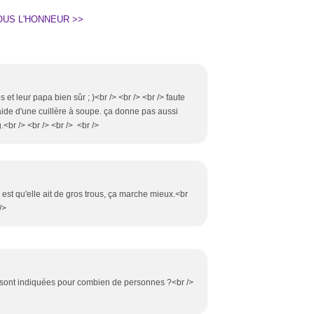
OUS L'HONNEUR >>
s et leur papa bien sûr ; )<br /> <br /> <br /> faute
l'aide d'une cuillère à soupe. ça donne pas aussi
.<br /> <br /> <br /> <br />
e est qu'elle ait de gros trous, ça marche mieux.<br
/>
te sont indiquées pour combien de personnes ?<br />