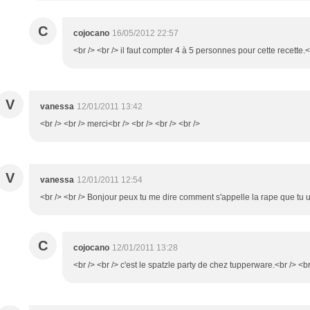
C
cojocano
16/05/2012 22:57
<br /> <br /> il faut compter 4 à 5 personnes pour cette recette.<b
V
vanessa
12/01/2011 13:42
<br /> <br /> merci<br /> <br /> <br /> <br />
V
vanessa
12/01/2011 12:54
<br /> <br /> Bonjour peux tu me dire comment s'appelle la rape que tu uti
C
cojocano
12/01/2011 13:28
<br /> <br /> c'est le spatzle party de chez tupperware.<br /> <br