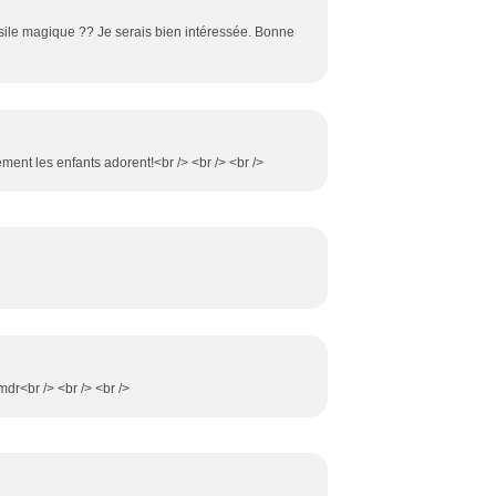
ensile magique ?? Je serais bien intéressée. Bonne
llement les enfants adorent!<br /> <br /> <br />
mdr<br /> <br /> <br />