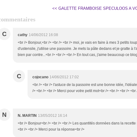
<< GALETTE FRAMBOISE SPECULOOS
A V
commentaires
C
cathy
14/06/2012 16:08
<br /> Bonjour,<br /> <br /> <br /> moi, je vais en faire à mes 3 petits loup
d'ustensile, j'utilise une passoire. Je mets la pâte dedans et je gratte à 
bien par contre...<br /> <br /> <br /> En tout cas, j'aime beaucoup ce blog
C
cojocano
14/06/2012 17:02
<br /> <br /> l'astuce de la passoire est une bonne idée, l'idéal
/> <br /> <br /> Merci pour votre petit mot<br /> <br /> <br /> <br 
N
N. MARTIN
13/05/2012 16:14
<br /> Bonjour<br /> <br /> <br /> Les quantités données dans la recet
<br /> <br /> Merci pour la réponse<br />