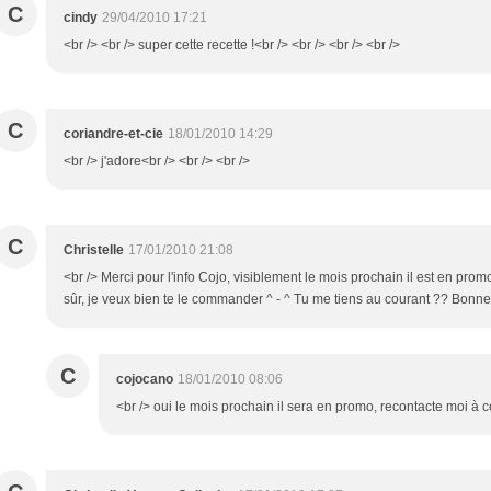
C
cindy
29/04/2010 17:21
<br /> <br /> super cette recette !<br /> <br /> <br /> <br />
C
coriandre-et-cie
18/01/2010 14:29
<br /> j'adore<br /> <br /> <br />
C
Christelle
17/01/2010 21:08
<br /> Merci pour l'info Cojo, visiblement le mois prochain il est en promo
sûr, je veux bien te le commander ^ - ^ Tu me tiens au courant ?? Bonne<
C
cojocano
18/01/2010 08:06
<br /> oui le mois prochain il sera en promo, recontacte moi à c