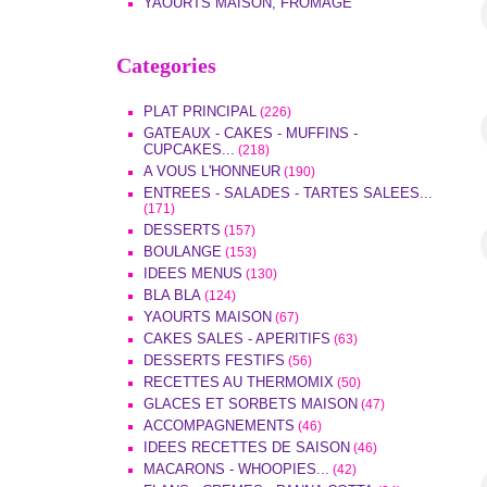
YAOURTS MAISON, FROMAGE
Categories
PLAT PRINCIPAL
(226)
GATEAUX - CAKES - MUFFINS -
CUPCAKES...
(218)
A VOUS L'HONNEUR
(190)
ENTREES - SALADES - TARTES SALEES...
(171)
DESSERTS
(157)
BOULANGE
(153)
IDEES MENUS
(130)
BLA BLA
(124)
YAOURTS MAISON
(67)
CAKES SALES - APERITIFS
(63)
DESSERTS FESTIFS
(56)
RECETTES AU THERMOMIX
(50)
GLACES ET SORBETS MAISON
(47)
ACCOMPAGNEMENTS
(46)
IDEES RECETTES DE SAISON
(46)
MACARONS - WHOOPIES...
(42)