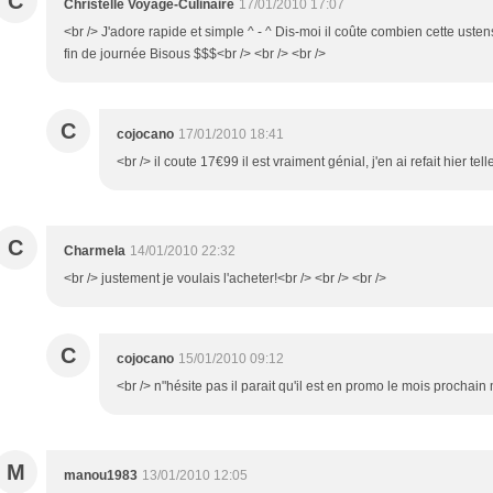
C
Christelle Voyage-Culinaire
17/01/2010 17:07
<br /> J'adore rapide et simple ^ - ^ Dis-moi il coûte combien cette ust
fin de journée Bisous $$$<br /> <br /> <br />
C
cojocano
17/01/2010 18:41
<br /> il coute 17€99 il est vraiment génial, j'en ai refait hier te
C
Charmela
14/01/2010 22:32
<br /> justement je voulais l'acheter!<br /> <br /> <br />
C
cojocano
15/01/2010 09:12
<br /> n"hésite pas il parait qu'il est en promo le mois prochain 
M
manou1983
13/01/2010 12:05