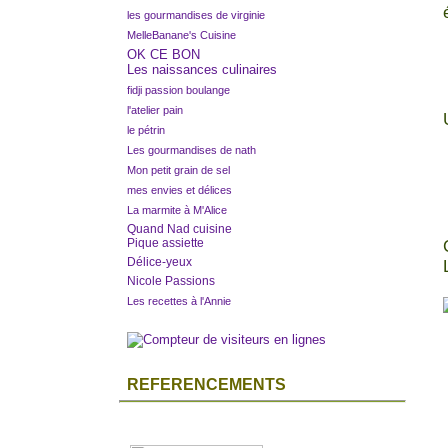
les gourmandises de virginie
MelleBanane's Cuisine
OK CE BON
Les naissances culinaires
fidji passion boulange
l'atelier pain
le pétrin
Les gourmandises de nath
Mon petit grain de sel
mes envies et délices
La marmite à M'Alice
Quand Nad cuisine
Pique assiette
Délice-yeux
Nicole Passions
Les recettes à l'Annie
REFERENCEMENTS