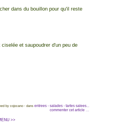
cher dans du bouillon pour qu'il reste
t ciselée et saupoudrer d'un peu de
entrees - salades - tartes salees...
hed by cojocano
-
dans
commenter cet article
…
MENU >>