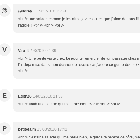
@
@udrey...
17/03/2010 15:58
<br /> une salade comme je les aime, avec tout ce que j'aime dedans !!! 
j'adore !!!<br /> <br /> <br />
V
V.ro
15/03/2010 21:39
<br /> Une petite visite chez toi pour te remercier de ton passage chez mo
l'ai déjà mise dans mon dossier de recette car j'adore ce genre de<br /> 
<br />
E
Edith26
14/03/2010 21:38
<br /> Voilà une salade qui me tente bien !<br /> <br /> <br />
P
petitefaim
13/03/2010 17:42
<br /> c'est une salade qui me parle bien, je garde ta recette de côté, merc