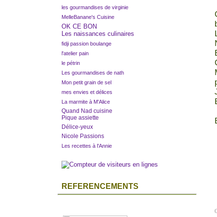
les gourmandises de virginie
MelleBanane's Cuisine
OK CE BON
Les naissances culinaires
fidji passion boulange
l'atelier pain
le pétrin
Les gourmandises de nath
Mon petit grain de sel
mes envies et délices
La marmite à M'Alice
Quand Nad cuisine
Pique assiette
Délice-yeux
Nicole Passions
Les recettes à l'Annie
REFERENCEMENTS