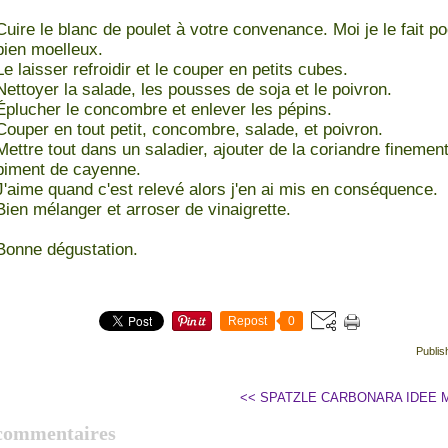
Cuire le blanc de poulet à votre convenance. Moi je le fait po
bien moelleux.
Le laisser refroidir et le couper en petits cubes.
Nettoyer la salade, les pousses de soja et le poivron.
Éplucher le concombre et enlever les pépins.
Couper en tout petit, concombre, salade, et poivron.
Mettre tout dans un saladier, ajouter de la coriandre finemen
piment de cayenne.
J'aime quand c'est relevé alors j'en ai mis en conséquence.
Bien mélanger et arroser de vinaigrette.
Bonne dégustation.
Repost
0
Publis
<< SPATZLE CARBONARA
IDEE 
commentaires