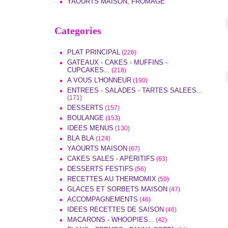
YAOURTS MAISON, FROMAGE
Categories
PLAT PRINCIPAL
(226)
GATEAUX - CAKES - MUFFINS -
CUPCAKES...
(218)
A VOUS L'HONNEUR
(190)
ENTREES - SALADES - TARTES SALEES...
(171)
DESSERTS
(157)
BOULANGE
(153)
IDEES MENUS
(130)
BLA BLA
(124)
YAOURTS MAISON
(67)
CAKES SALES - APERITIFS
(63)
DESSERTS FESTIFS
(56)
RECETTES AU THERMOMIX
(50)
GLACES ET SORBETS MAISON
(47)
ACCOMPAGNEMENTS
(46)
IDEES RECETTES DE SAISON
(46)
MACARONS - WHOOPIES...
(42)