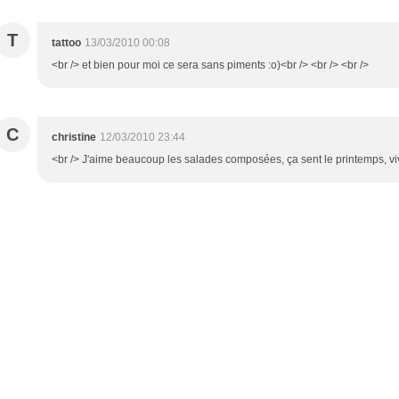
T
tattoo
13/03/2010 00:08
<br /> et bien pour moi ce sera sans piments :o)<br /> <br /> <br />
C
christine
12/03/2010 23:44
<br /> J'aime beaucoup les salades composées, ça sent le printemps, viv