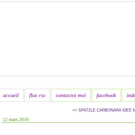
accueil
flux rss
contactez moi
facebook
ind
<< SPATZLE CARBONARA
IDEE 
12 mars 2010