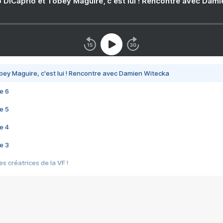
 DiCaprio et Tobey Maguire, c'est lui ! Rencontre avec Dam
bey Maguire, c'est lui ! Rencontre avec Damien Witecka
e 6
e 5
e 4
e 3
s créatrices de la VF !
e 2
e 1
e Mektoub My Love arrive enfin ! Rencontre avec Shaïn Boumedine et Sal