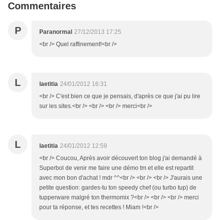
Commentaires
P
Paranormal
27/12/2013 17:25
<br /> Quel raffinement!<br />
L
laetitia
24/01/2012 16:31
<br /> C'est bien ce que je pensais, d'après ce que j'ai pu lire
sur les sites.<br /> <br /> <br /> merci<br />
L
laetitia
24/01/2012 12:59
<br /> Coucou, Après avoir découvert ton blog j'ai demandé à
Superbol de venir me faire une démo tm et elle est repartit
avec mon bon d'achat ! mdr ^^<br /> <br /> <br /> J'aurais une
petite question: gardes-tu ton speedy chef (ou turbo tup) de
tupperware malgré ton thermomix ?<br /> <br /> <br /> merci
pour ta réponse, et tes recettes ! Miam !<br />