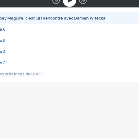
bey Maguire, c'est lui ! Rencontre avec Damien Witecka
e 6
e 5
e 4
e 3
s créatrices de la VF !
e 2
e 1
e Mektoub My Love arrive enfin ! Rencontre avec Shaïn Boumedine et Sal
i : après Toni en famille
elle réalise le bouleversant Dites lui que je l'aime