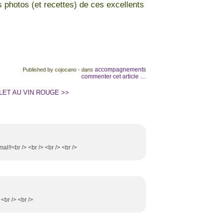
es photos (et recettes) de ces excellents
accompagnements
Published by cojocano
-
dans
commenter cet article
…
LET AU VIN ROUGE >>
al!!<br /> <br /> <br /> <br />
 <br /> <br />