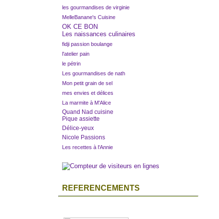
les gourmandises de virginie
MelleBanane's Cuisine
OK CE BON
Les naissances culinaires
fidji passion boulange
l'atelier pain
le pétrin
Les gourmandises de nath
Mon petit grain de sel
mes envies et délices
La marmite à M'Alice
Quand Nad cuisine
Pique assiette
Délice-yeux
Nicole Passions
Les recettes à l'Annie
REFERENCEMENTS