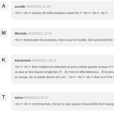
A
axoulle
08/10/2011 22:39
<br /> <br /> whaou de belle patatoss miam<br /> <br /> <br /> <br />
M
Michelle
08/10/2011 22:24
<br /> delicieuses tes potatoes, merci pour ta recette. bon week end<br /
K
kitchenette
08/10/2011 20:16
<br /> <br /> Bien frottées et nettoyées tu peux même garder la peau !! C
ce que je fais depuis longtemps !!! .. Et c'est en effet délicieux .. Et tu
la courge, de la patate douce ect, ect ...<br /> <br /> <br /> Bon w.e !!<br /
T
tattoo
08/10/2011 19:37
<br /> <br /> c'est trop bon, moi je ne sais quand il faut arrêté d'en manger