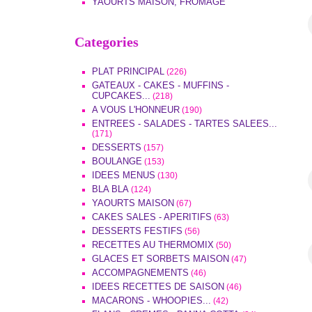
YAOURTS MAISON, FROMAGE
Categories
PLAT PRINCIPAL
(226)
GATEAUX - CAKES - MUFFINS -
CUPCAKES...
(218)
A VOUS L'HONNEUR
(190)
ENTREES - SALADES - TARTES SALEES...
(171)
DESSERTS
(157)
BOULANGE
(153)
IDEES MENUS
(130)
BLA BLA
(124)
YAOURTS MAISON
(67)
CAKES SALES - APERITIFS
(63)
DESSERTS FESTIFS
(56)
RECETTES AU THERMOMIX
(50)
GLACES ET SORBETS MAISON
(47)
ACCOMPAGNEMENTS
(46)
IDEES RECETTES DE SAISON
(46)
MACARONS - WHOOPIES...
(42)