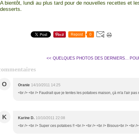
A bientôt, lundi au plus tard pour de nouvelles recettes et l
desserts.
Repost
0
<< QUELQUES PHOTOS DES DERNIERS...
POU
commentaires
O
Oranie
14/10/2011 14:25
<br /> <br /> Faudrait que je tentes les potatoes maison, çà m'a l'air pas m
K
Karine D.
10/10/2011 22:08
<br /> <br /> Super ces potatoes !! <br /> <br /> <br /> Bisous<br /> <br />