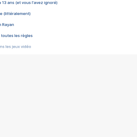
 a 13 ans (et vous l'avez ignoré)
e (littéralement)
im Rayan
 toutes les règles
s les jeux vidéo
us choquant de Rockstar ? - Le scandale BULLY
e plus moche de Steam
du RÊVE tourne au CAUCHEMAR
pendant 8 heures
it… à tort
umiliés par un jeu vidéo
ire - Final Fantasy 8
ti un empire - Age of Empires