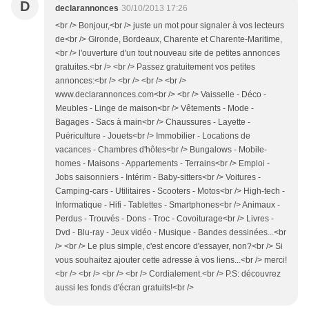
D
declarannonces
30/10/2013 17:26
<br /> Bonjour,<br /> juste un mot pour signaler à vos lecteurs
de<br /> Gironde, Bordeaux, Charente et Charente-Maritime,
<br /> l'ouverture d'un tout nouveau site de petites annonces
gratuites.<br /> <br /> Passez gratuitement vos petites
annonces:<br /> <br /> <br /> <br />
www.declarannonces.com<br /> <br /> Vaisselle - Déco -
Meubles - Linge de maison<br /> Vêtements - Mode -
Bagages - Sacs à main<br /> Chaussures - Layette -
Puériculture - Jouets<br /> Immobilier - Locations de
vacances - Chambres d'hôtes<br /> Bungalows - Mobile-
homes - Maisons - Appartements - Terrains<br /> Emploi -
Jobs saisonniers - Intérim - Baby-sitters<br /> Voitures -
Camping-cars - Utilitaires - Scooters - Motos<br /> High-tech -
Informatique - Hifi - Tablettes - Smartphones<br /> Animaux -
Perdus - Trouvés - Dons - Troc - Covoiturage<br /> Livres -
Dvd - Blu-ray - Jeux vidéo - Musique - Bandes dessinées...<br
/> <br /> Le plus simple, c'est encore d'essayer, non?<br /> Si
vous souhaitez ajouter cette adresse à vos liens...<br /> merci!
<br /> <br /> <br /> <br /> Cordialement.<br /> P.S: découvrez
aussi les fonds d'écran gratuits!<br />