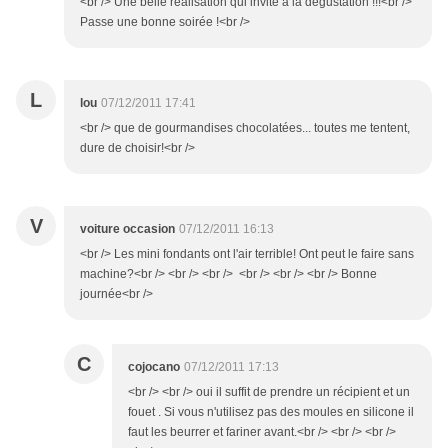
<br /> Une belle réalisation qui invite à la dégustation !!!<br />
Passe une bonne soirée !<br />
L
lou
07/12/2011 17:41
<br /> que de gourmandises chocolatées... toutes me tentent,
dure de choisir!<br />
V
voiture occasion
07/12/2011 16:13
<br /> Les mini fondants ont l'air terrible! Ont peut le faire sans
machine?<br /> <br /> <br /> <br /> <br /> <br /> Bonne
journée<br />
C
cojocano
07/12/2011 17:13
<br /> <br /> oui il suffit de prendre un récipient et un
fouet . Si vous n'utilisez pas des moules en silicone il
faut les beurrer et fariner avant.<br /> <br /> <br />