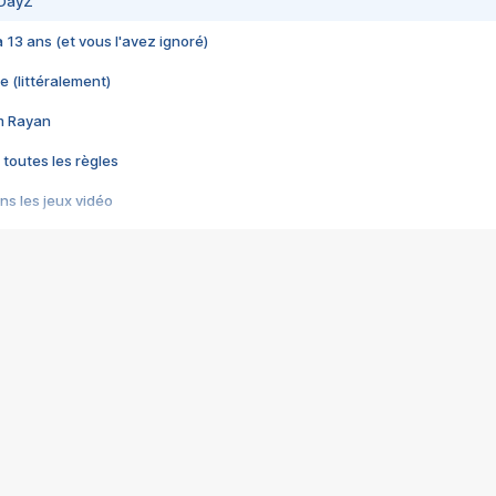
 DayZ
 a 13 ans (et vous l'avez ignoré)
e (littéralement)
im Rayan
 toutes les règles
s les jeux vidéo
us choquant de Rockstar ? - Le scandale BULLY
e plus moche de Steam
du RÊVE tourne au CAUCHEMAR
pendant 8 heures
it… à tort
umiliés par un jeu vidéo
ire - Final Fantasy 8