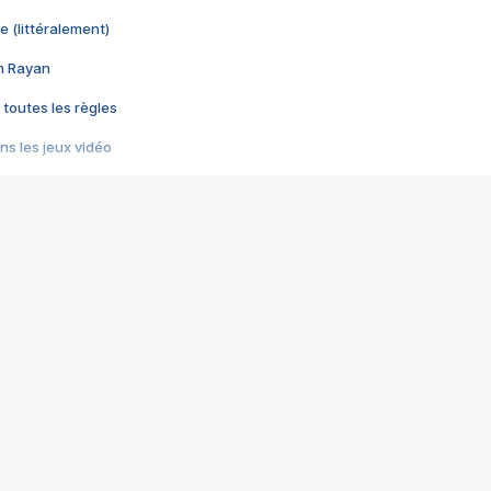
e (littéralement)
im Rayan
 toutes les règles
s les jeux vidéo
us choquant de Rockstar ? - Le scandale BULLY
e plus moche de Steam
du RÊVE tourne au CAUCHEMAR
pendant 8 heures
it… à tort
umiliés par un jeu vidéo
ire - Final Fantasy 8
ti un empire - Age of Empires