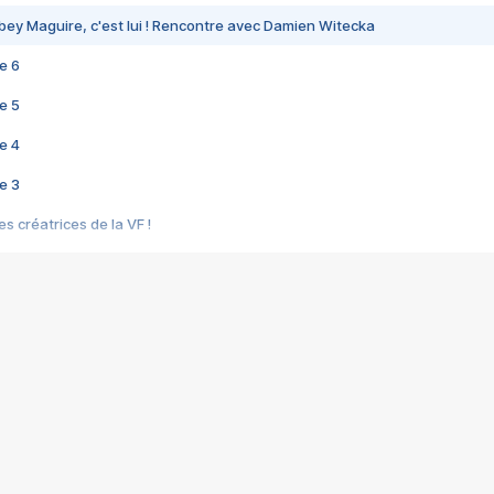
bey Maguire, c'est lui ! Rencontre avec Damien Witecka
e 6
e 5
e 4
e 3
s créatrices de la VF !
e 2
e 1
e Mektoub My Love arrive enfin ! Rencontre avec Shaïn Boumedine et Sal
i : après Toni en famille
elle réalise le bouleversant Dites lui que je l'aime
ais ! Rencontre autour de Vie privée de Rebecca Zlotowski