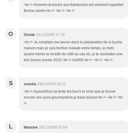
<br /> Hummm ta buche aux framboises est vraiment superbe!
Bonne soirée<br /> <br /> <br />
O
Oranie
31/12/2009 17:29
<br /> Je comptais me lancer dans la préparation de la buche
maison mais je suis tomber malade entre temps, je mets
quand meme la recette de côté au cas où, je te souhaites une
très bonne année 2010,<br /> biz€€€<br /> <br /> <br />
S
souska
29/12/2009 08:22
<br /> Aujourd'hui j'ai teste tes bun's et voila que je trouve
encore une pure gourmandise,je bave.bisous<br /> <br /> <br
/>
L
lilousine
29/12/2009 02:04