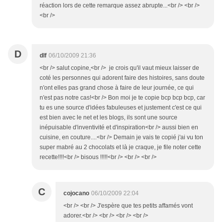
réaction lors de cette remarque assez abrupte...<br /> <br />
<br />
D
dlf
06/10/2009 21:36
<br /> salut copine,<br /> je crois qu'il vaut mieux laisser de
coté les personnes qui adorent faire des histoires, sans doute
n'ont elles pas grand chose à faire de leur journée, ce qui
n'est pas notre cas!<br /> Bon moi je te copie bcp bcp bcp, car
tu es une source d'idées fabuleuses et justement c'est ce qui
est bien avec le net et les blogs, ils sont une source
inépuisable d'inventivité et d'inspiration<br /> aussi bien en
cuisine, en couture....<br /> Demain je vais te copié j'ai vu ton
super mabré au 2 chocolats et là je craque, je file noter cette
recette!!!!<br /> bisous !!!!!<br /> <br /> <br />
C
cojocano
06/10/2009 22:04
<br /> <br /> J'espère que tes petits affamés vont
adorer.<br /> <br /> <br /> <br />