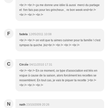
<br /> <br /> ça me donne une idée là aussi merci du partage
et t'en fais pas pour les grincheux , re bon week end<br />
<br /> <br /> <br />
F
fadela
12/05/2011 10:08
<br /> <br /> on voit que tu aimes cuisiner pour ta famille ! c'est
sympas ta quiche ,biz<br /> <br /> <br /> <br />
C
Circée
04/11/2010 17:31
<br /> <br /> En ce moment, ce type d'association est très en
vogue à cause de la saison, alors forcément les recettes se
ressemblent. En tout cas, je vais te piquer ta recette :)<br />
<br /> <br /> <br />
N
nath
23/10/2009 20:26