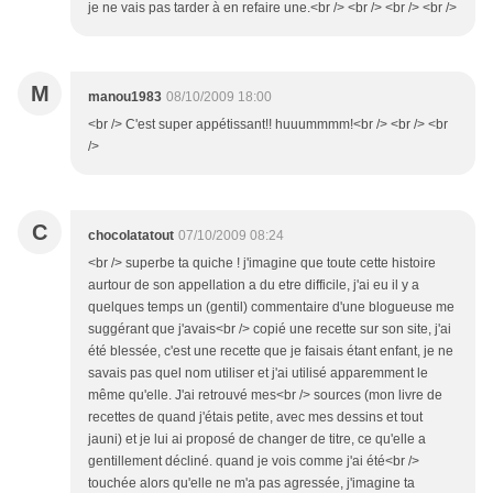
je ne vais pas tarder à en refaire une.<br /> <br /> <br /> <br />
M
manou1983
08/10/2009 18:00
<br /> C'est super appétissant!! huuummmm!<br /> <br /> <br
/>
C
chocolatatout
07/10/2009 08:24
<br /> superbe ta quiche ! j'imagine que toute cette histoire
aurtour de son appellation a du etre difficile, j'ai eu il y a
quelques temps un (gentil) commentaire d'une blogueuse me
suggérant que j'avais<br /> copié une recette sur son site, j'ai
été blessée, c'est une recette que je faisais étant enfant, je ne
savais pas quel nom utiliser et j'ai utilisé apparemment le
même qu'elle. J'ai retrouvé mes<br /> sources (mon livre de
recettes de quand j'étais petite, avec mes dessins et tout
jauni) et je lui ai proposé de changer de titre, ce qu'elle a
gentillement décliné. quand je vois comme j'ai été<br />
touchée alors qu'elle ne m'a pas agressée, j'imagine ta