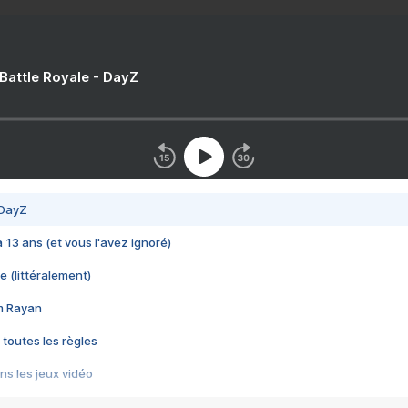
 Battle Royale - DayZ
 DayZ
 a 13 ans (et vous l'avez ignoré)
e (littéralement)
im Rayan
 toutes les règles
s les jeux vidéo
us choquant de Rockstar ? - Le scandale BULLY