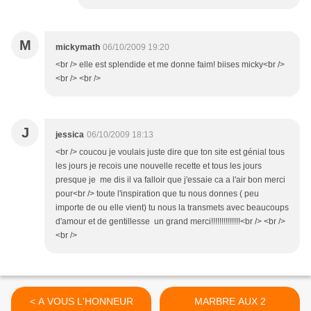
M
mickymath
06/10/2009 19:20
<br /> elle est splendide et me donne faim! biises micky<br />
<br /> <br />
J
jessica
06/10/2009 18:13
<br /> coucou je voulais juste dire que ton site est génial tous
les jours je recois une nouvelle recette et tous les jours
presque je me dis il va falloir que j'essaie ca a l'air bon merci
pour<br /> toute l'inspiration que tu nous donnes ( peu
importe de ou elle vient) tu nous la transmets avec beaucoups
d'amour et de gentillesse un grand merci!!!!!!!!!!!!!!<br /> <br />
<br />
< A VOUS L'HONNEUR
MARBRE AUX 2