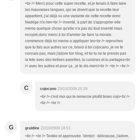
<br /> Merci pour cette super recette, et je tenais à faire taire
les mauvaises langues, qui se disent que la recette leur
appartient, j'ai déjà vu une variante de cette recette donc
Nadège n'a rien<br /> inventé, à part de s'approprier elle
meme quelque chose qu'elle n'a pas du tout inventé mais
recopié,donc merci à toi d'arreter de faire la morale,
commence déjà toi meme a appliquer les<br /> reproches
que tu fais aux autres sur ce, bravo à toi cojocano, je ne te
connais pas, mais j'adore ton blog, et toi tu ne te prends pas
la tete avec des betises pareilles, tu cuisines et tu partages<br
/> avec les autres et pour ça , je te dis merci<br /> <br /> <br />
C
cojocano
23/10/2009 20:39
<br /> c'est moi qui te remercie plutôt bises cojo<br />
<br /> <br />
G
graldine
22/10/2009 18:51
<br /> <br /> Testée et approuvée. Verdict : délicieuse, j'adore,