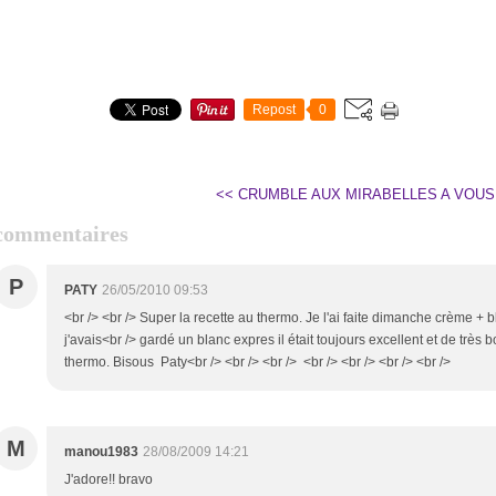
Repost
0
<< CRUMBLE AUX MIRABELLES
A VOUS
commentaires
P
PATY
26/05/2010 09:53
<br /> <br /> Super la recette au thermo. Je l'ai faite dimanche crème +
j'avais<br /> gardé un blanc expres il était toujours excellent et de tr
thermo. Bisous Paty<br /> <br /> <br /> <br /> <br /> <br /> <br />
M
manou1983
28/08/2009 14:21
J'adore!! bravo