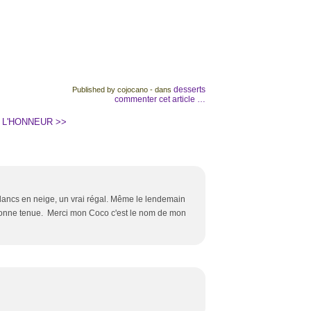
desserts
Published by cojocano
-
dans
commenter cet article
…
 L'HONNEUR >>
 blancs en neige, un vrai régal. Même le lendemain
ès bonne tenue. Merci mon Coco c'est le nom de mon