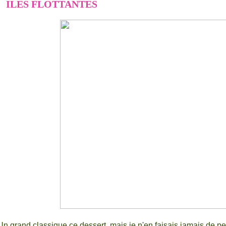
ILES FLOTTANTES
Un grand classique ce dessert, mais je n'en faisais jamais de pe