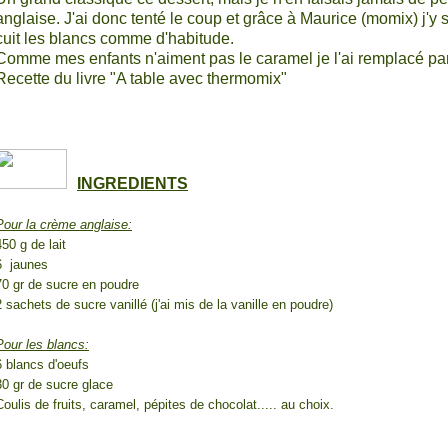
anglaise. J'ai donc tenté le coup et grâce à Maurice (momix) j'y 
cuit les blancs comme d'habitude.
Comme mes enfants n'aiment pas le caramel je l'ai remplacé par 
Recette du livre "A table avec thermomix"
INGREDIENTS
Pour la crème anglaise:
450 g de lait
6 jaunes
70 gr de sucre en poudre
2 sachets de sucre vanillé (j'ai mis de la vanille en poudre)
Pour les blancs:
6 blancs d'oeufs
30 gr de sucre glace
Coulis de fruits, caramel, pépites de chocolat..... au choix.