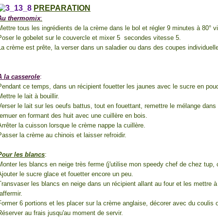
PREPARATION
Au thermomix
:
Mettre tous les ingrédients de la crème dans le bol et régler 9 minutes à 80° v
Poser le gobelet sur le couvercle et mixer 5 secondes vitesse 5.
La crème est prête, la verser dans un saladier ou dans des coupes individuelles 
A la casserole
:
Pendant ce temps, dans un récipient fouetter les jaunes avec le sucre en pou
ettre le lait à bouillir.
Verser le lait sur les oeufs battus, tout en fouettant, remettre le mélange dan
remuer en formant des huit avec une cuillère en bois.
Arrêter la cuisson lorsque le crème nappe la cuillère.
Passer la crème au chinois et laisser refroidir.
Pour les blancs
:
Monter les blancs en neige très ferme (j'utilise mon speedy chef de chez tup, c
Ajouter le sucre glace et fouetter encore un peu.
Transvaser les blancs en neige dans un récipient allant au four et les mettre à
raffermir.
Former 6 portions et les placer sur la crème anglaise, décorer avec du coulis 
Réserver au frais jusqu'au moment de servir.