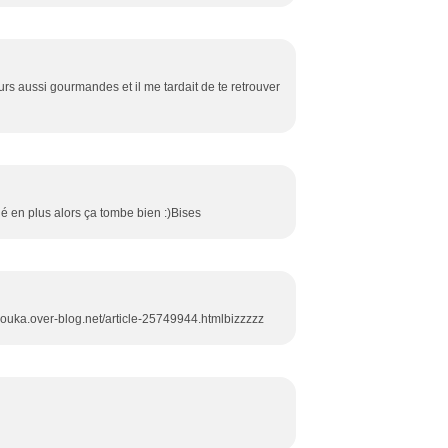
ours aussi gourmandes et il me tardait de te retrouver
 en plus alors ça tombe bien :)Bises
tchouka.over-blog.net/article-25749944.htmlbizzzzz