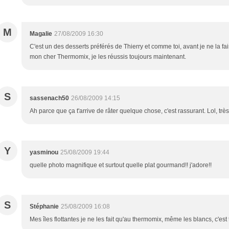
M
Magalie
27/08/2009 16:30
C'est un des desserts préférés de Thierry et comme toi, avant je ne la fa
mon cher Thermomix, je les réussis toujours maintenant.
S
sassenach50
26/08/2009 14:15
Ah parce que ça t'arrive de râter quelque chose, c'est rassurant. Lol, trè
Y
yasminou
25/08/2009 19:44
quelle photo magnifique et surtout quelle plat gourmand!! j'adore!!
S
Stéphanie
25/08/2009 16:08
Mes îles flottantes je ne les fait qu'au thermomix, même les blancs, c'est