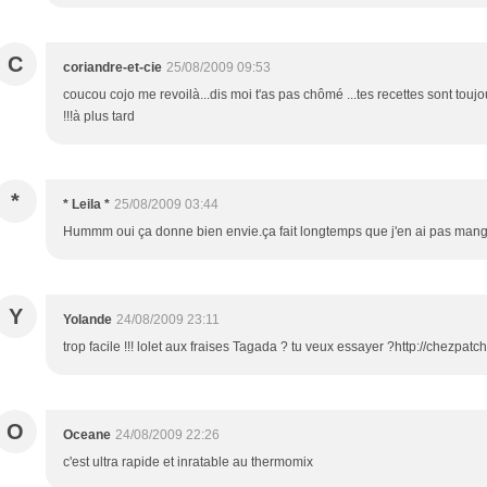
C
coriandre-et-cie
25/08/2009 09:53
coucou cojo me revoilà...dis moi t'as pas chômé ...tes recettes sont touj
!!!à plus tard
*
* Leila *
25/08/2009 03:44
Hummm oui ça donne bien envie.ça fait longtemps que j'en ai pas mangé
Y
Yolande
24/08/2009 23:11
trop facile !!! lolet aux fraises Tagada ? tu veux essayer ?http://chezpa
O
Oceane
24/08/2009 22:26
c'est ultra rapide et inratable au thermomix