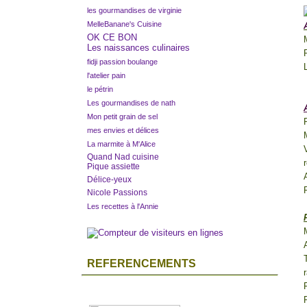
les gourmandises de virginie
MelleBanane's Cuisine
OK CE BON
Les naissances culinaires
fidji passion boulange
l'atelier pain
le pétrin
Les gourmandises de nath
Mon petit grain de sel
mes envies et délices
M
La marmite à M'Alice
Quand Nad cuisine
Pique assiette
Délice-yeux
Nicole Passions
Les recettes à l'Annie
REFERENCEMENTS