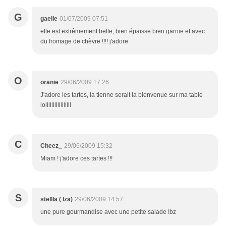
G
gaelle
01/07/2009 07:51
elle est extrêmement belle, bien épaisse bien garnie et avec
du fromage de chèvre !!!! j'adore
O
oranie
29/06/2009 17:26
J'adore les tartes, la tienne serait la bienvenue sur ma table
lolllllllllllllllll
C
Cheez_
29/06/2009 15:32
Miam ! j'adore ces tartes !!!
S
stellla ( Iza)
29/06/2009 14:57
une pure gourmandise avec une petite salade !bz