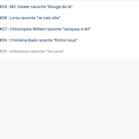
#29 : MC Solaar raconte "Bouge de là"
28 : Lorie raconte "Je vais vite"
#27 : Christophe Willem raconte "Jacques a dit"
#26 : Chimène Badi raconte "Entre nous"
#25 : Indochine raconte "3e sexe"
#24 : Zaho raconte "C'est chelou"
#23 : Patrick Bruel raconte "Au café des délices"
#22 : Kyo raconte "Le chemin"
#21 : Nolwenn Leroy raconte "Cassé"
#20 : Patrick Hernandez raconte "Born to be alive"
#19 : Lorie raconte "Près de moi"
#18 : Michael Jones raconte "A nos actes manqués" (avec Jean-Jacque