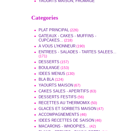
YAOURTS MAISON, FROMAGE
Categories
PLAT PRINCIPAL
(226)
GATEAUX - CAKES - MUFFINS -
CUPCAKES...
(218)
A VOUS L'HONNEUR
(190)
ENTREES - SALADES - TARTES SALEES...
(171)
DESSERTS
(157)
BOULANGE
(153)
IDEES MENUS
(130)
BLA BLA
(124)
YAOURTS MAISON
(67)
CAKES SALES - APERITIFS
(63)
DESSERTS FESTIFS
(56)
RECETTES AU THERMOMIX
(50)
GLACES ET SORBETS MAISON
(47)
ACCOMPAGNEMENTS
(46)
IDEES RECETTES DE SAISON
(46)
MACARONS - WHOOPIES...
(42)