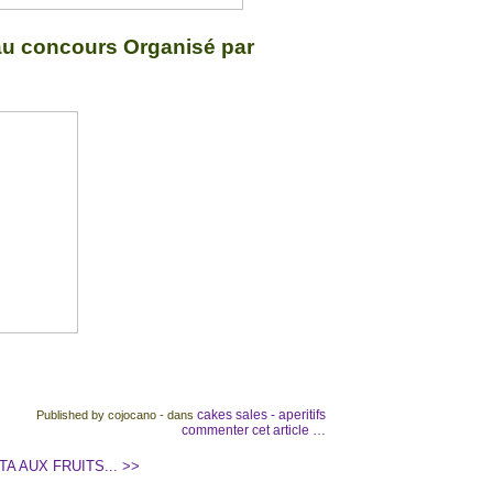
 au concours Organisé par
cakes sales - aperitifs
Published by cojocano
-
dans
commenter cet article
…
TA AUX FRUITS... >>