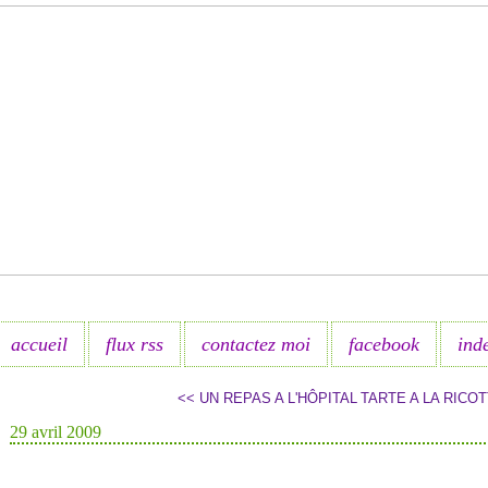
accueil
flux rss
contactez moi
facebook
ind
<< UN REPAS A L'HÔPITAL
TARTE A LA RICOT
29 avril 2009