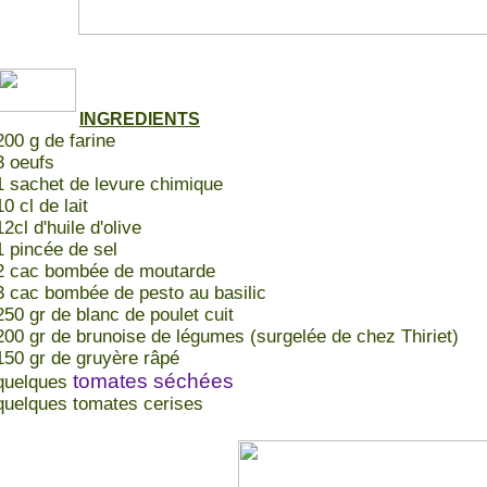
INGREDIENTS
200 g de farine
3 oeufs
1 sachet de levure chimique
10 cl de lait
12cl d'huile d'olive
1 pincée de sel
2 cac bombée de moutarde
3 cac bombée de pesto au basilic
250 gr de blanc de poulet cuit
200 gr de brunoise de légumes (surgelée de chez Thiriet)
150 gr de gruyère râpé
tomates séchées
quelques
quelques tomates cerises