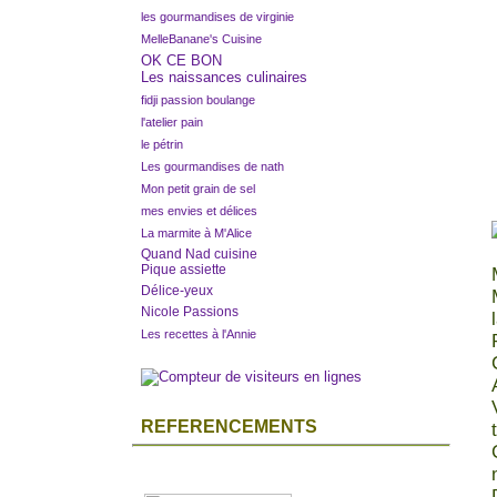
les gourmandises de virginie
MelleBanane's Cuisine
OK CE BON
Les naissances culinaires
fidji passion boulange
l'atelier pain
le pétrin
Les gourmandises de nath
Mon petit grain de sel
mes envies et délices
La marmite à M'Alice
Quand Nad cuisine
Pique assiette
Délice-yeux
Nicole Passions
Les recettes à l'Annie
REFERENCEMENTS