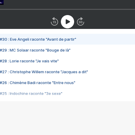
#30 : Eve Angeli raconte "Avant de partir"
#29 : MC Solaar raconte "Bouge de là"
28 : Lorie raconte "Je vais vite"
#27 : Christophe Willem raconte "Jacques a dit"
#26 : Chimène Badi raconte "Entre nous"
#25 : Indochine raconte "3e sexe"
#24 : Zaho raconte "C'est chelou"
#23 : Patrick Bruel raconte "Au café des délices"
#22 : Kyo raconte "Le chemin"