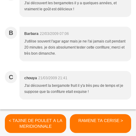
J'ai découvert les bergamotes il y a quelques années, et
vraiment le goût est délicieux !
B
Barbara
22/03/2009 07:06
J'utilise souvent l'agar agar mais je ne l'ai jamais cuit pendant
20 minutes. je dois absolument tester cette confiture; merci et
très bon dimanche.
C
chouya
21/03/2009 21:41
J'ai découvert la bergamote fruit il y'a très peu de temps et je
suppose que ta confiture etait exquise !
< TAJINE DE POULET A LA
RAMENE TA CERISE >
MERIDIONNALE