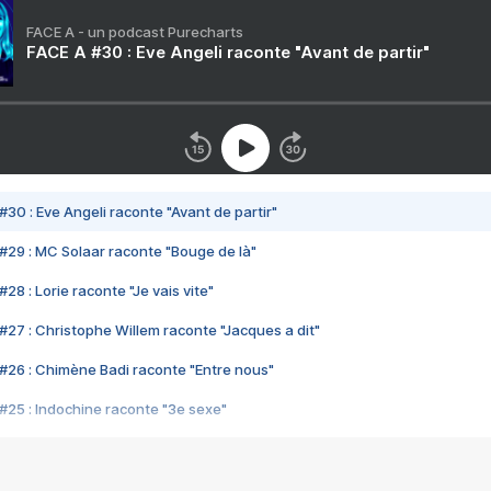
FACE A - un podcast Purecharts
FACE A #30 : Eve Angeli raconte "Avant de partir"
#30 : Eve Angeli raconte "Avant de partir"
#29 : MC Solaar raconte "Bouge de là"
28 : Lorie raconte "Je vais vite"
#27 : Christophe Willem raconte "Jacques a dit"
#26 : Chimène Badi raconte "Entre nous"
#25 : Indochine raconte "3e sexe"
#24 : Zaho raconte "C'est chelou"
#23 : Patrick Bruel raconte "Au café des délices"