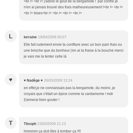
<br /> <br /> j'adore le gout de la bergamote ! par contre je
n'en ai jamais trouvé des frais malheureusement !<br /> <br />
<br /> bises<br /> <br /> <br /> <br />
L
lorraine
19/04/2009 00:07
Elle fait rudement envie ta confiture avec un bon pain frais ou
une brioche que du bonheur j'en ai la fraise à la bouche merci
je vais me la tenter celle là
♥
♥ Nadège ♥
26/03/2009 15:24
en effet,je ne connaissais pas la bergamote, du moins ,je
croyais que c'était un épice comme la cardamome ! mdr
!j'aimerai bien gouter !
T
Titsoph
23/03/2009 21:13
hmmmm ça doit être à tomber ça !!!!