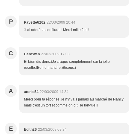
P
Payette6202
22/03/2009 20:44
J' ai adoré ta confiture!!! Merci mille fois!!
C
Cencwen
22/03/2009 17:08
Et bien dis donc:)Je craque complètement sur ta jolie
recette:)Bon dimanche:)Bisous:)
A
atonic54
22/03/2009 14:34
Merci pour ta réponse, je n'y vais jamais au marché de Nancy
mais c'est un tort et comme on dit : le tort-tue!!!
E
Edith26
22/03/2009 09:34