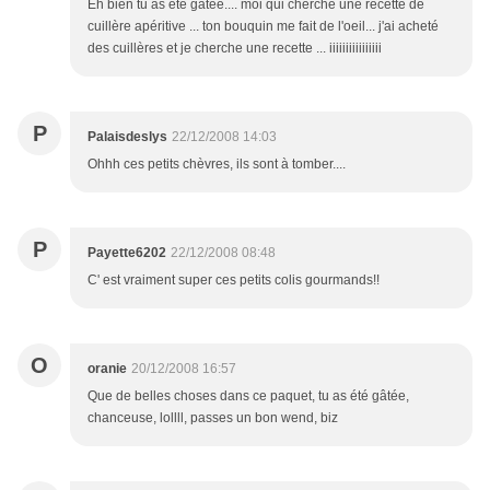
Eh bien tu as été gâtée.... moi qui cherche une recette de
cuillère apéritive ... ton bouquin me fait de l'oeil... j'ai acheté
des cuillères et je cherche une recette ... iiiiiiiiiiiiiiii
P
Palaisdeslys
22/12/2008 14:03
Ohhh ces petits chèvres, ils sont à tomber....
P
Payette6202
22/12/2008 08:48
C' est vraiment super ces petits colis gourmands!!
O
oranie
20/12/2008 16:57
Que de belles choses dans ce paquet, tu as été gâtée,
chanceuse, lollll, passes un bon wend, biz