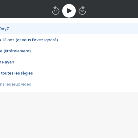
 DayZ
 a 13 ans (et vous l'avez ignoré)
e (littéralement)
im Rayan
 toutes les règles
s les jeux vidéo
us choquant de Rockstar ? - Le scandale BULLY
e plus moche de Steam
du RÊVE tourne au CAUCHEMAR
pendant 8 heures