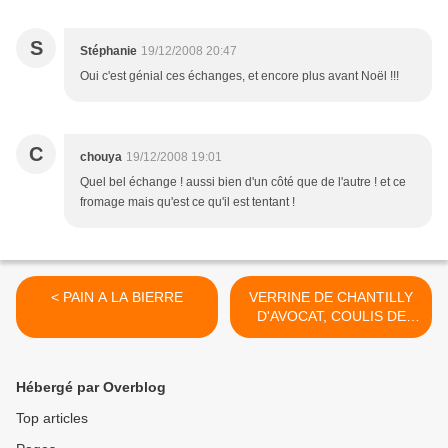
S
Stéphanie
19/12/2008 20:47
Oui c'est génial ces échanges, et encore plus avant Noël !!!
C
chouya
19/12/2008 19:01
Quel bel échange ! aussi bien d'un côté que de l'autre ! et ce
fromage mais qu'est ce qu'il est tentant !
< PAIN A LA BIERRE
VERRINE DE CHANTILLY
D'AVOCAT, COULIS DE
TOMATE AU BASILIC ET
BROCHETTE DE
PETONCLES FLAMBEES A
Hébergé par Overblog
LA MIRABELLE >
Top articles