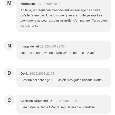
M
Marjolaine
20/12/2008 00:08
Ah là là, je craque vraiment devant les fromage de chèvre
qu'elle t'a envoyé. Une fois que j'y aurais goûté, je sais très
bien que je ne pourrais plus m'arrêter d'en manger. Tu as bien
de la chance.
N
nuage de lait
19/12/2008 22:36
superbe échange!!!! c'est Noel avant l'heure chez vous
D
Doria
19/12/2008 22:08
C'est un bel échange !!! Tu as été très gâtée !Bisous, Doria
C
Caroline BERNHARD
19/12/2008 21:31
Bien gâtée la Dame ! Moi j'ai reçu le mien aujourd'hui....