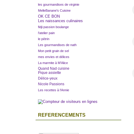
les gourmandises de virginie
MelleBanane's Cuisine
OK CE BON
Les naissances culinaires
fidji passion boulange
l'atelier pain
le pétrin
Les gourmandises de nath
Mon petit grain de sel
mes envies et délices
La marmite à M'Alice
Quand Nad cuisine
Pique assiette
Délice-yeux
Nicole Passions
Les recettes à l'Annie
REFERENCEMENTS