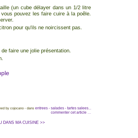
ille (un cube délayer dans un 1/2 litre
 vous pouvez les faire cuire à la poêle.
erver.
itron pour qu'ils ne noircissent pas.
de faire une jolie présentation.
n.
entrees - salades - tartes salees...
hed by cojocano
-
dans
commenter cet article
…
U DANS MA CUISINE >>