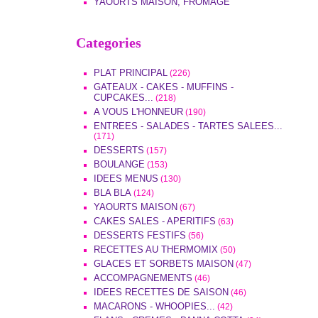
YAOURTS MAISON, FROMAGE
Categories
PLAT PRINCIPAL
(226)
GATEAUX - CAKES - MUFFINS -
CUPCAKES...
(218)
A VOUS L'HONNEUR
(190)
ENTREES - SALADES - TARTES SALEES...
(171)
DESSERTS
(157)
BOULANGE
(153)
IDEES MENUS
(130)
BLA BLA
(124)
YAOURTS MAISON
(67)
CAKES SALES - APERITIFS
(63)
DESSERTS FESTIFS
(56)
RECETTES AU THERMOMIX
(50)
GLACES ET SORBETS MAISON
(47)
ACCOMPAGNEMENTS
(46)
IDEES RECETTES DE SAISON
(46)
MACARONS - WHOOPIES...
(42)