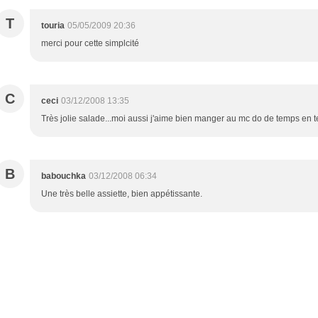
T
touria
05/05/2009 20:36
merci pour cette simplcité
C
ceci
03/12/2008 13:35
Très jolie salade...moi aussi j'aime bien manger au mc do de temps en t
B
babouchka
03/12/2008 06:34
Une très belle assiette, bien appétissante.