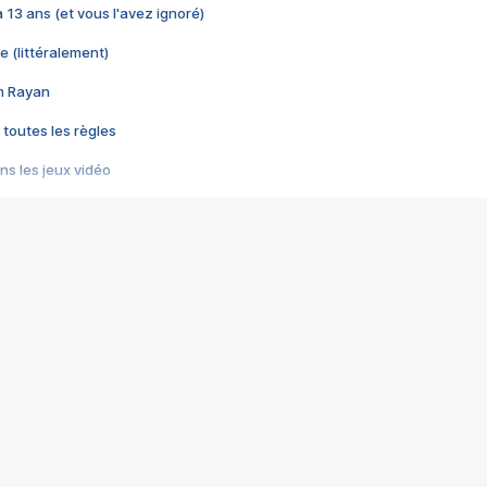
 a 13 ans (et vous l'avez ignoré)
e (littéralement)
im Rayan
 toutes les règles
s les jeux vidéo
us choquant de Rockstar ? - Le scandale BULLY
e plus moche de Steam
du RÊVE tourne au CAUCHEMAR
pendant 8 heures
it… à tort
umiliés par un jeu vidéo
ire - Final Fantasy 8
ti un empire - Age of Empires